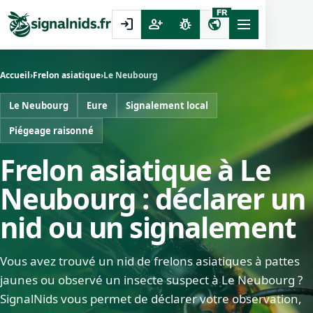
FR
login
person_add
pest_control
public
Accueil
›
Frelon asiatique
›
Le Neubourg
Le Neubourg
Eure
Signalement local
Piégeage raisonné
Frelon asiatique à Le
Neubourg : déclarer un
nid ou un signalement
Vous avez trouvé un nid de frelons asiatiques à pattes
jaunes ou observé un insecte suspect à Le Neubourg ?
SignalNids vous permet de déclarer votre observation,