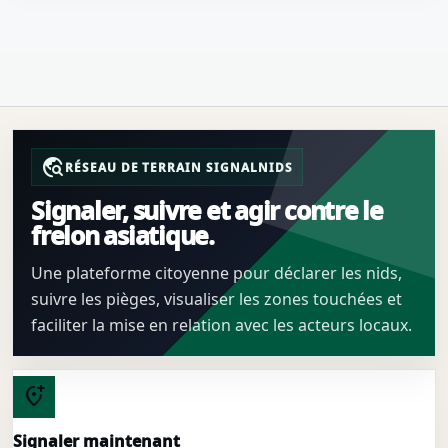
travel_explore
RÉSEAU DE TERRAIN SIGNALNIDS
Signaler, suivre et agir contre le
frelon asiatique.
Une plateforme citoyenne pour déclarer les nids,
suivre les pièges, visualiser les zones touchées et
faciliter la mise en relation avec les acteurs locaux.
add_location_alt
Signaler maintenant