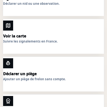
Déclarer un nid ou une observation.
map
Voir la carte
Suivre les signalements en France.
pest_control
Déclarer un piège
Ajouter un piège de frelon sans compte.
workspace_premium