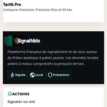
Tarifs Pro
Comparer Premium, Premium Plus et 50 km.
SignalNids
Plateforme française de signalement et de suivi autour
du frelon asiatique à pattes jaunes. Les données locales
aident à mieux comprendre la pression terrain.
bolt
public
shield
Rapide
Local
Prévention
task_alt
ACTIONS
Signaler un nid