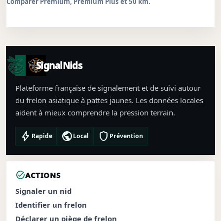
Comparer Premium, Premium Plus et 50 km.
SignalNids
Plateforme française de signalement et de suivi autour
du frelon asiatique à pattes jaunes. Les données locales
aident à mieux comprendre la pression terrain.
bolt
public
shield
Rapide
Local
Prévention
task_alt
ACTIONS
Signaler un nid
Identifier un frelon
Déclarer un piège de frelon