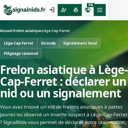
FR
login
person_add
pest_control
public
Accueil
›
Frelon asiatique
›
Lège-Cap-Ferret
Lège-Cap-Ferret
Gironde
Signalement local
Piégeage raisonné
Frelon asiatique à Lège-
Cap-Ferret : déclarer un
nid ou un signalement
Vous avez trouvé un nid de frelons asiatiques à pattes
jaunes ou observé un insecte suspect à Lège-Cap-Ferret
? SignalNids vous permet de déclarer votre observation,