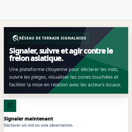
travel_explore
RÉSEAU DE TERRAIN SIGNALNIDS
Signaler, suivre et agir contre le
frelon asiatique.
Une plateforme citoyenne pour déclarer les nids,
suivre les pièges, visualiser les zones touchées et
faciliter la mise en relation avec les acteurs locaux.
add_location_alt
Signaler maintenant
Déclarer un nid ou une observation.