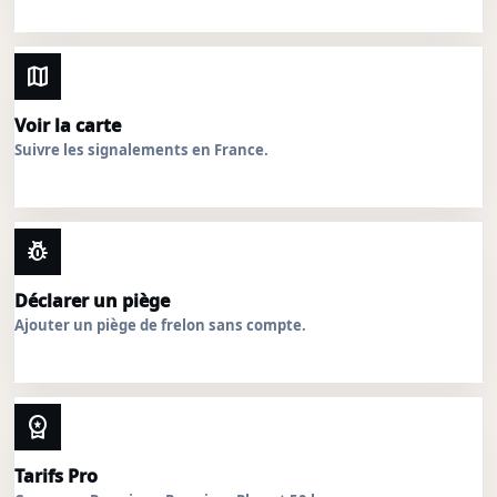
map
Voir la carte
Suivre les signalements en France.
pest_control
Déclarer un piège
Ajouter un piège de frelon sans compte.
workspace_premium
Tarifs Pro