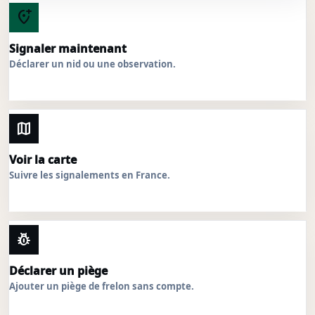
add_location_alt
Signaler maintenant
Déclarer un nid ou une observation.
map
Voir la carte
Suivre les signalements en France.
pest_control
Déclarer un piège
Ajouter un piège de frelon sans compte.