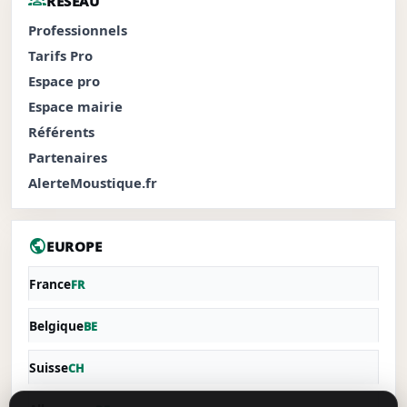
groups
RÉSEAU
Professionnels
Tarifs Pro
Espace pro
Espace mairie
Référents
Partenaires
AlerteMoustique.fr
public
EUROPE
France
FR
Belgique
BE
Suisse
CH