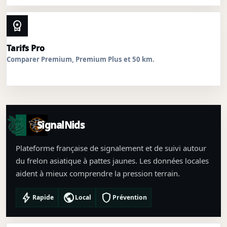
workspace_premium
Tarifs Pro
Comparer Premium, Premium Plus et 50 km.
SignalNids
Plateforme française de signalement et de suivi autour
du frelon asiatique à pattes jaunes. Les données locales
aident à mieux comprendre la pression terrain.
bolt
public
shield
Rapide
Local
Prévention