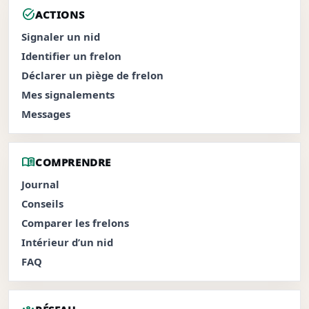
task_alt
ACTIONS
Signaler un nid
Identifier un frelon
Déclarer un piège de frelon
Mes signalements
Messages
menu_book
COMPRENDRE
Journal
Conseils
Comparer les frelons
Intérieur d’un nid
FAQ