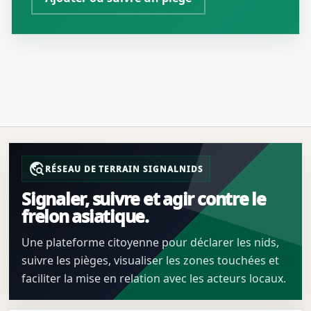
travel_explore
RÉSEAU DE TERRAIN SIGNALNIDS
Signaler, suivre et agir contre le
frelon asiatique.
Une plateforme citoyenne pour déclarer les nids,
suivre les pièges, visualiser les zones touchées et
faciliter la mise en relation avec les acteurs locaux.