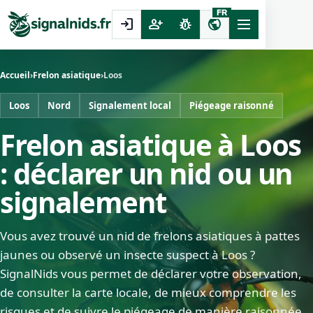
FR
login
person_add
pest_control
public
Accueil
›
Frelon asiatique
›
Loos
Loos
Nord
Signalement local
Piégeage raisonné
Frelon asiatique à Loos
: déclarer un nid ou un
signalement
Vous avez trouvé un nid de frelons asiatiques à pattes
jaunes ou observé un insecte suspect à Loos ?
SignalNids vous permet de déclarer votre observation,
de consulter la carte locale, de mieux comprendre les
risques et de suivre le piégeage de manière raisonnée.