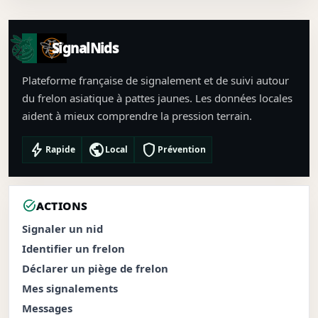
SignalNids
Plateforme française de signalement et de suivi autour
du frelon asiatique à pattes jaunes. Les données locales
aident à mieux comprendre la pression terrain.
bolt
public
shield
Rapide
Local
Prévention
task_alt
ACTIONS
Signaler un nid
Identifier un frelon
Déclarer un piège de frelon
Mes signalements
Messages