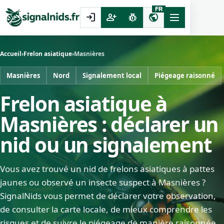
FR
login
person_add
pest_control
public
Accueil
›
Frelon asiatique
›
Masnières
Masnières
Nord
Signalement local
Piégeage raisonné
Frelon asiatique à
Masnières : déclarer un
nid ou un signalement
Vous avez trouvé un nid de frelons asiatiques à pattes
jaunes ou observé un insecte suspect à Masnières ?
SignalNids vous permet de déclarer votre observation,
de consulter la carte locale, de mieux comprendre les
risques et de suivre le piégeage de manière raisonnée.