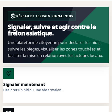
travel_explore
RÉSEAU DE TERRAIN SIGNALNIDS
Signaler, suivre et agir contre le
frelon asiatique.
Une plateforme citoyenne pour déclarer les nids,
suivre les pièges, visualiser les zones touchées et
faciliter la mise en relation avec les acteurs locaux.
add_location_alt
Signaler maintenant
Déclarer un nid ou une observation.