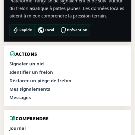
Plateforme française de signalement et de suivi autour
du frelon asiatique à pattes jaunes. Les données locales
aident à mieux comprendre la pression terrain.
bolt
public
shield
Rapide
Local
Prévention
task_alt
ACTIONS
Signaler un nid
Identifier un frelon
Déclarer un piège de frelon
Mes signalements
Messages
menu_book
COMPRENDRE
Journal