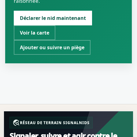
raisonnée.
Déclarer le nid maintenant
Voir la carte
Ajouter ou suivre un piège
travel_explore
RÉSEAU DE TERRAIN SIGNALNIDS
Signaler, suivre et agir contre le