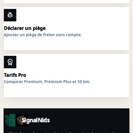
pest_control
Déclarer un piège
Ajouter un piège de frelon sans compte.
workspace_premium
Tarifs Pro
Comparer Premium, Premium Plus et 50 km.
SignalNids