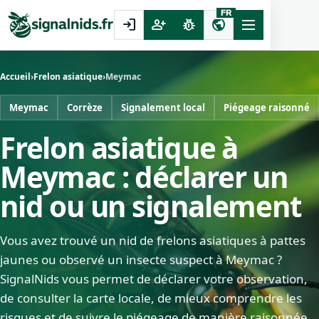
FR
login
person_add
pest_control
public
Accueil
›
Frelon asiatique
›
Meymac
Meymac
Corrèze
Signalement local
Piégeage raisonné
Frelon asiatique à
Meymac : déclarer un
nid ou un signalement
Vous avez trouvé un nid de frelons asiatiques à pattes
jaunes ou observé un insecte suspect à Meymac ?
SignalNids vous permet de déclarer votre observation,
de consulter la carte locale, de mieux comprendre les
risques et de suivre le piégeage de manière raisonnée.