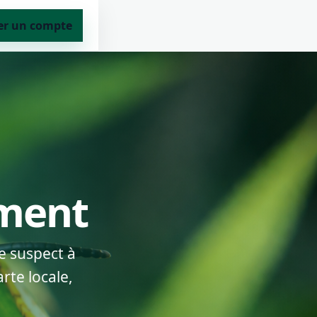
er un compte
ement
e suspect à
rte locale,