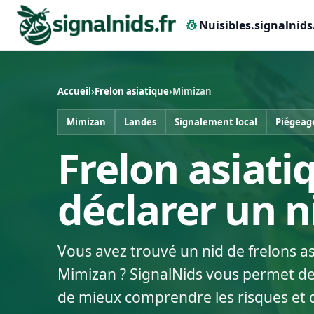
pest_control
Nuisibles.signalnids
Accueil
›
Frelon asiatique
›
Mimizan
Mimizan
Landes
Signalement local
Piégeag
Frelon asiati
déclarer un 
Vous avez trouvé un nid de frelons a
Mimizan ? SignalNids vous permet de d
de mieux comprendre les risques et 