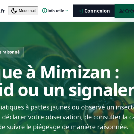
dark_mode
info
person_add
.fr
expand_more
Connexion
Cré
login
Mode nuit
Info utile
e raisonné
que à Mimizan :
nid ou un signal
siatiques à pattes jaunes ou observé un insect
éclarer votre observation, de consulter la ca
de suivre le piégeage de manière raisonnée.