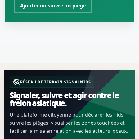
Ajouter ou suivre un piège
travel_explore
RÉSEAU DE TERRAIN SIGNALNIDS
Signaler, suivre et agir contre le
frelon asiatique.
Une plateforme citoyenne pour déclarer les nids,
suivre les pièges, visualiser les zones touchées et
faciliter la mise en relation avec les acteurs locaux.