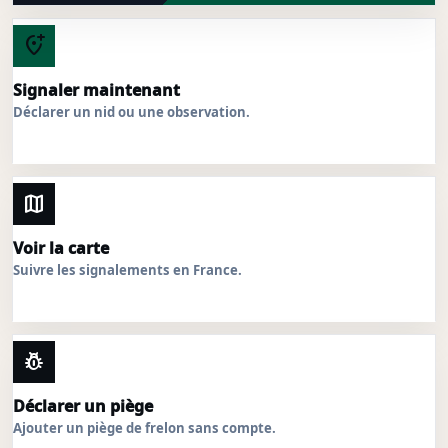
add_location_alt
Signaler maintenant
Déclarer un nid ou une observation.
map
Voir la carte
Suivre les signalements en France.
pest_control
Déclarer un piège
Ajouter un piège de frelon sans compte.