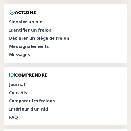
task_alt
ACTIONS
Signaler un nid
Identifier un frelon
Déclarer un piège de frelon
Mes signalements
Messages
menu_book
COMPRENDRE
Journal
Conseils
Comparer les frelons
Intérieur d’un nid
FAQ