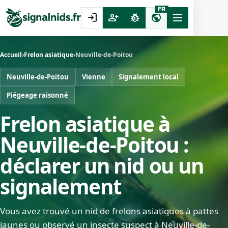
FR
login
person_add
pest_control
public
Accueil
›
Frelon asiatique
›
Neuville-de-Poitou
Neuville-de-Poitou
Vienne
Signalement local
Piégeage raisonné
Frelon asiatique à
Neuville-de-Poitou :
déclarer un nid ou un
signalement
Vous avez trouvé un nid de frelons asiatiques à pattes
jaunes ou observé un insecte suspect à Neuville-de-