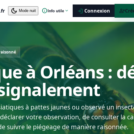
dark_mode
info
person_add
.fr
expand_more
Connexion
Cré
login
Mode nuit
Info utile
raisonné
que à Orléans : d
 signalement
siatiques à pattes jaunes ou observé un insect
éclarer votre observation, de consulter la car
de suivre le piégeage de manière raisonnée.