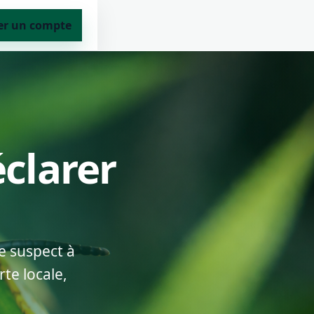
er un compte
éclarer
e suspect à
te locale,