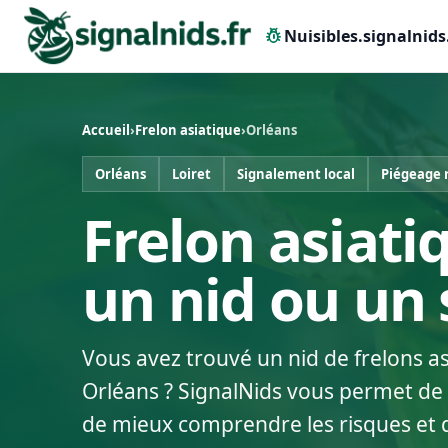
pest_control
Nuisibles.signalnids
Accueil
›
Frelon asiatique
›
Orléans
Orléans
Loiret
Signalement local
Piégeage 
Frelon asiati
un nid ou un
Vous avez trouvé un nid de frelons a
Orléans ? SignalNids vous permet de d
de mieux comprendre les risques et 