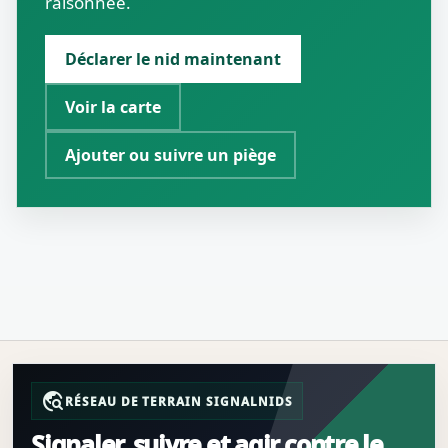
raisonnée.
Déclarer le nid maintenant
Voir la carte
Ajouter ou suivre un piège
travel_explore
RÉSEAU DE TERRAIN SIGNALNIDS
Signaler, suivre et agir contre le