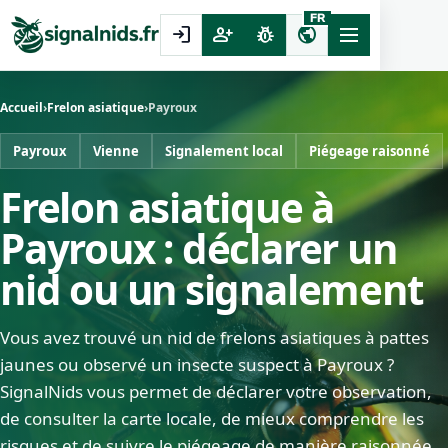
FR
login
person_add
pest_control
public
Accueil
›
Frelon asiatique
›
Payroux
Payroux
Vienne
Signalement local
Piégeage raisonné
Frelon asiatique à
Payroux : déclarer un
nid ou un signalement
Vous avez trouvé un nid de frelons asiatiques à pattes
jaunes ou observé un insecte suspect à Payroux ?
SignalNids vous permet de déclarer votre observation,
de consulter la carte locale, de mieux comprendre les
risques et de suivre le piégeage de manière raisonnée.