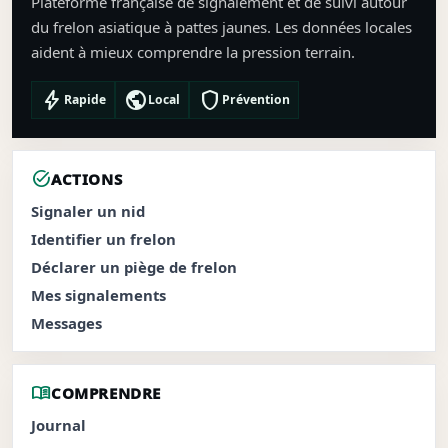
Plateforme française de signalement et de suivi autour
du frelon asiatique à pattes jaunes. Les données locales
aident à mieux comprendre la pression terrain.
bolt
public
shield
Rapide
Local
Prévention
task_alt
ACTIONS
Signaler un nid
Identifier un frelon
Déclarer un piège de frelon
Mes signalements
Messages
menu_book
COMPRENDRE
Journal