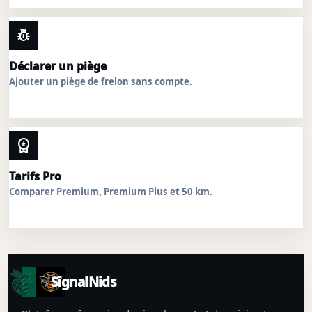
pest_control
Déclarer un piège
Ajouter un piège de frelon sans compte.
workspace_premium
Tarifs Pro
Comparer Premium, Premium Plus et 50 km.
SignalNids