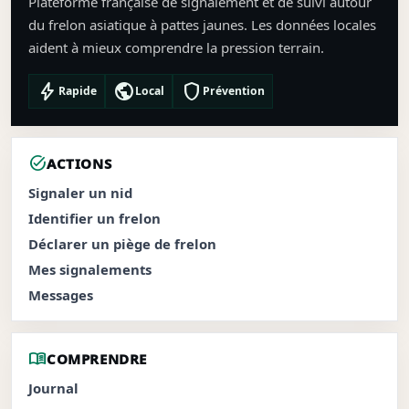
Plateforme française de signalement et de suivi autour
du frelon asiatique à pattes jaunes. Les données locales
aident à mieux comprendre la pression terrain.
bolt
public
shield
Rapide
Local
Prévention
task_alt
ACTIONS
Signaler un nid
Identifier un frelon
Déclarer un piège de frelon
Mes signalements
Messages
menu_book
COMPRENDRE
Journal