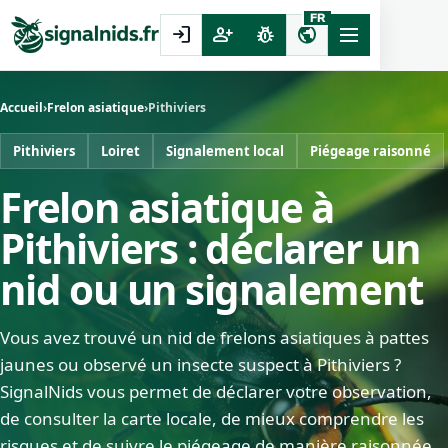
FR
login
person_add
pest_control
public
Accueil
›
Frelon asiatique
›
Pithiviers
Pithiviers
Loiret
Signalement local
Piégeage raisonné
Frelon asiatique à
Pithiviers : déclarer un
nid ou un signalement
Vous avez trouvé un nid de frelons asiatiques à pattes
jaunes ou observé un insecte suspect à Pithiviers ?
SignalNids vous permet de déclarer votre observation,
de consulter la carte locale, de mieux comprendre les
risques et de suivre le piégeage de manière raisonnée.