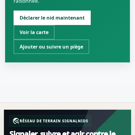
raisonnée.
Déclarer le nid maintenant
Voir la carte
Ajouter ou suivre un piège
travel_explore
RÉSEAU DE TERRAIN SIGNALNIDS
Signaler, suivre et agir contre le