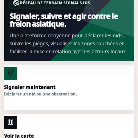
travel_explore
RÉSEAU DE TERRAIN SIGNALNIDS
Signaler, suivre et agir contre le
frelon asiatique.
Une plateforme citoyenne pour déclarer les nids,
suivre les pièges, visualiser les zones touchées et
faciliter la mise en relation avec les acteurs locaux.
add_location_alt
Signaler maintenant
Déclarer un nid ou une observation.
map
Voir la carte