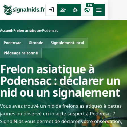
FR
login
person_add
pest_control
public
Accueil
›
Frelon asiatique
›
Podensac
Podensac
Gironde
Signalement local
Piégeage raisonné
Frelon asiatique à
Podensac : déclarer un
nid ou un signalement
Vous avez trouvé un nid de frelons asiatiques à pattes
jaunes ou observé un insecte suspect à Podensac ?
SignalNids vous permet de déclarer votre observation,