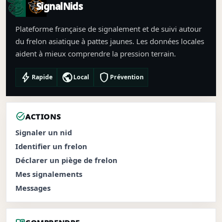
SignalNids
Plateforme française de signalement et de suivi autour
du frelon asiatique à pattes jaunes. Les données locales
aident à mieux comprendre la pression terrain.
bolt
public
shield
Rapide
Local
Prévention
task_alt
ACTIONS
Signaler un nid
Identifier un frelon
Déclarer un piège de frelon
Mes signalements
Messages