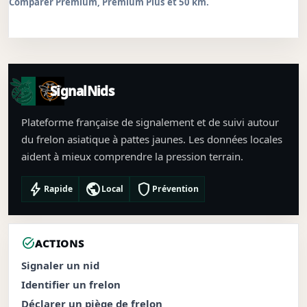
Comparer Premium, Premium Plus et 50 km.
SignalNids
Plateforme française de signalement et de suivi autour
du frelon asiatique à pattes jaunes. Les données locales
aident à mieux comprendre la pression terrain.
bolt
public
shield
Rapide
Local
Prévention
task_alt
ACTIONS
Signaler un nid
Identifier un frelon
Déclarer un piège de frelon