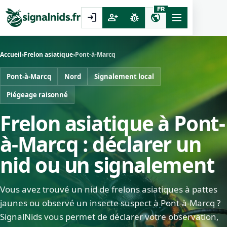
FR
login
person_add
pest_control
public
Accueil
›
Frelon asiatique
›
Pont-à-Marcq
Pont-à-Marcq
Nord
Signalement local
Piégeage raisonné
Frelon asiatique à Pont-
à-Marcq : déclarer un
nid ou un signalement
Vous avez trouvé un nid de frelons asiatiques à pattes
jaunes ou observé un insecte suspect à Pont-à-Marcq ?
SignalNids vous permet de déclarer votre observation,