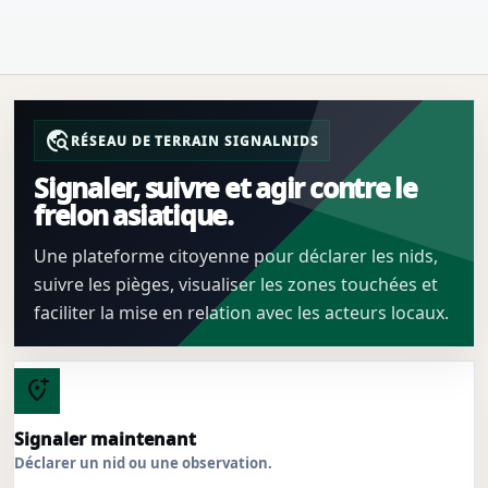
travel_explore
RÉSEAU DE TERRAIN SIGNALNIDS
Signaler, suivre et agir contre le
frelon asiatique.
Une plateforme citoyenne pour déclarer les nids,
suivre les pièges, visualiser les zones touchées et
faciliter la mise en relation avec les acteurs locaux.
add_location_alt
Signaler maintenant
Déclarer un nid ou une observation.