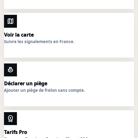
map
Voir la carte
Suivre les signalements en France.
pest_control
Déclarer un piège
Ajouter un piège de frelon sans compte.
workspace_premium
Tarifs Pro