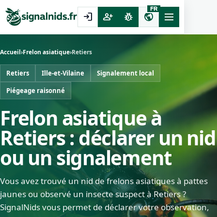
FR
login
person_add
pest_control
public
Accueil
›
Frelon asiatique
›
Retiers
Retiers
Ille-et-Vilaine
Signalement local
Piégeage raisonné
Frelon asiatique à
Retiers : déclarer un nid
ou un signalement
Vous avez trouvé un nid de frelons asiatiques à pattes
jaunes ou observé un insecte suspect à Retiers ?
SignalNids vous permet de déclarer votre observation,