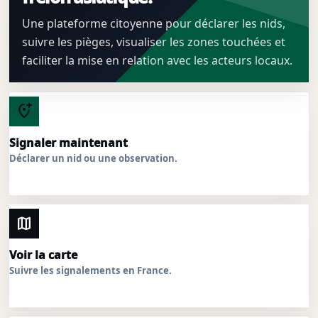
Une plateforme citoyenne pour déclarer les nids,
suivre les pièges, visualiser les zones touchées et
faciliter la mise en relation avec les acteurs locaux.
add_location_alt
Signaler maintenant
Déclarer un nid ou une observation.
map
Voir la carte
Suivre les signalements en France.