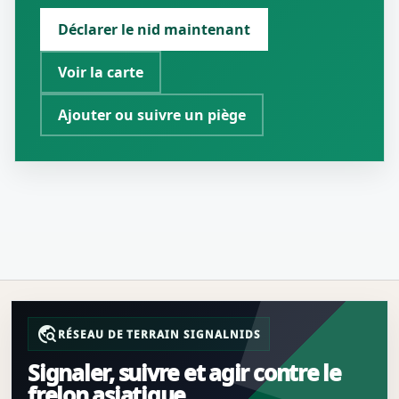
Déclarer le nid maintenant
Voir la carte
Ajouter ou suivre un piège
travel_explore
RÉSEAU DE TERRAIN SIGNALNIDS
Signaler, suivre et agir contre le
frelon asiatique.