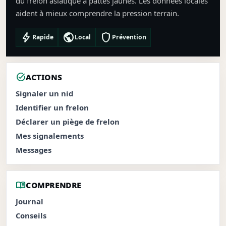
du frelon asiatique à pattes jaunes. Les données locales
aident à mieux comprendre la pression terrain.
bolt
public
shield
Rapide
Local
Prévention
task_alt
ACTIONS
Signaler un nid
Identifier un frelon
Déclarer un piège de frelon
Mes signalements
Messages
menu_book
COMPRENDRE
Journal
Conseils