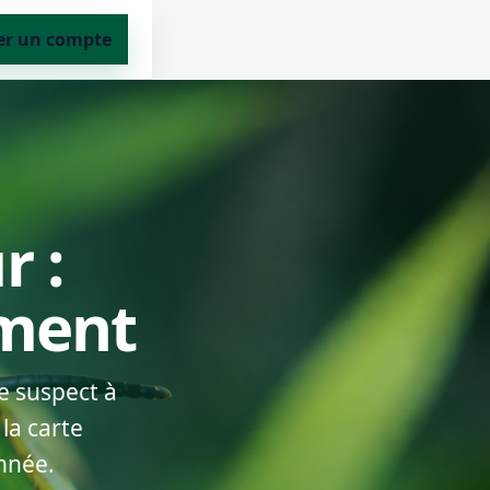
er un compte
r :
ement
e suspect à
la carte
nnée.