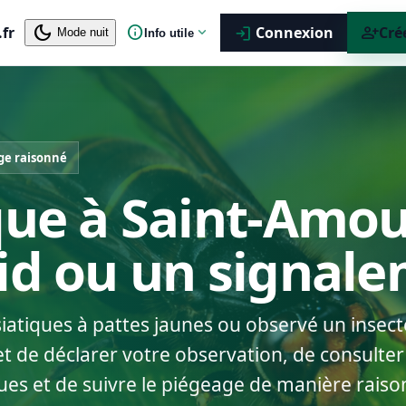
dark_mode
info
person_add
.fr
expand_more
Connexion
Cré
login
Mode nuit
Info utile
ge raisonné
que à Saint-Amou
nid ou un signal
siatiques à pattes jaunes ou observé un insect
 de déclarer votre observation, de consulter 
ues et de suivre le piégeage de manière raiso