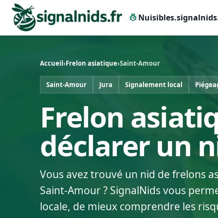
pest_control
Nuisibles.signalnids
Accueil
›
Frelon asiatique
›
Saint-Amour
Saint-Amour
Jura
Signalement local
Piégea
Frelon asiati
déclarer un 
Vous avez trouvé un nid de frelons a
Saint-Amour ? SignalNids vous permet
locale, de mieux comprendre les risq