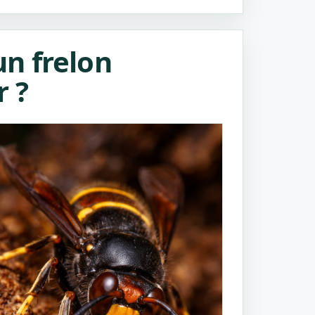
n frelon
r ?