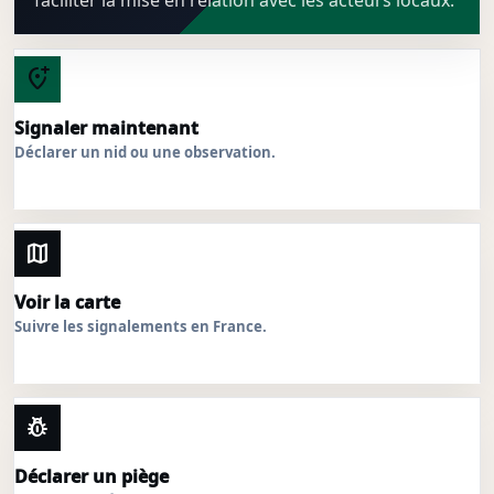
faciliter la mise en relation avec les acteurs locaux.
add_location_alt
Signaler maintenant
Déclarer un nid ou une observation.
map
Voir la carte
Suivre les signalements en France.
pest_control
Déclarer un piège