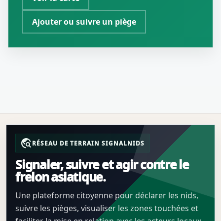
Ajouter ou suivre un piège
travel_explore
RÉSEAU DE TERRAIN SIGNALNIDS
Signaler, suivre et agir contre le
frelon asiatique.
Une plateforme citoyenne pour déclarer les nids,
suivre les pièges, visualiser les zones touchées et