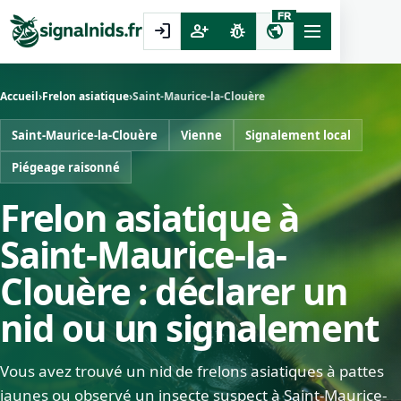
FR
login
person_add
pest_control
public
Accueil
›
Frelon asiatique
›
Saint-Maurice-la-Clouère
Saint-Maurice-la-Clouère
Vienne
Signalement local
Piégeage raisonné
Frelon asiatique à
Saint-Maurice-la-
Clouère : déclarer un
nid ou un signalement
Vous avez trouvé un nid de frelons asiatiques à pattes
jaunes ou observé un insecte suspect à Saint-Maurice-