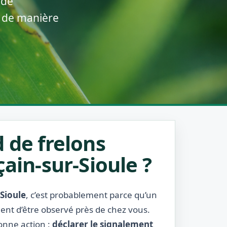
 de
e de manière
 de frelons
çain-sur-Sioule ?
-Sioule
, c’est probablement parce qu’un
ient d’être observé près de chez vous.
bonne action :
déclarer le signalement