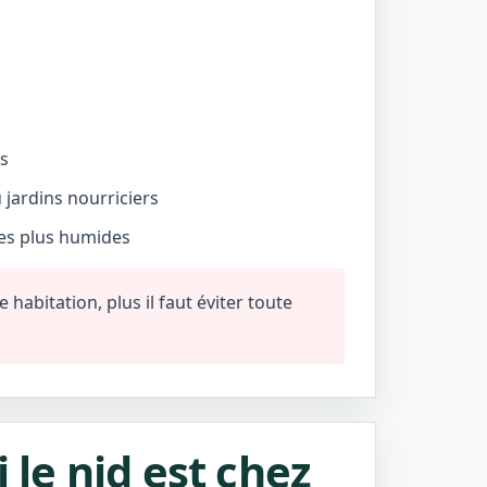
és
jardins nourriciers
nes plus humides
habitation, plus il faut éviter toute
i le nid est chez