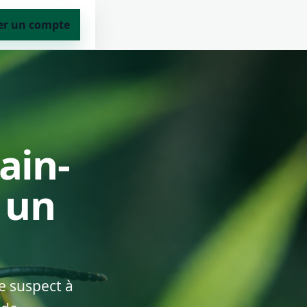
er un compte
ain-
u un
e suspect à