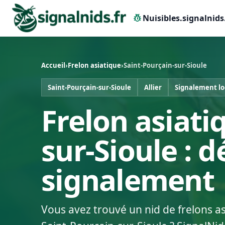
pest_control
Nuisibles.signalnids
Accueil
›
Frelon asiatique
›
Saint-Pourçain-sur-Sioule
Saint-Pourçain-sur-Sioule
Allier
Signalement lo
Frelon asiati
sur-Sioule : 
signalement
Vous avez trouvé un nid de frelons a