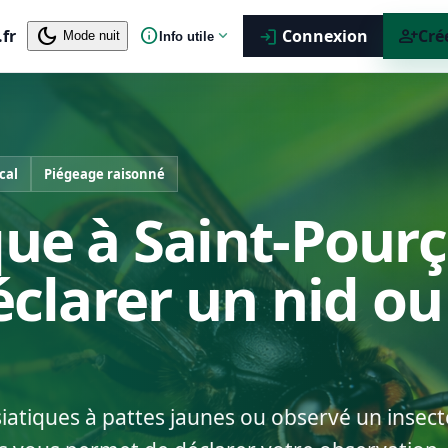
dark_mode
info
person_add
.fr
expand_more
Connexion
Cré
login
Mode nuit
Info utile
cal
Piégeage raisonné
que à Saint-Pourç
déclarer un nid o
siatiques à pattes jaunes ou observé un insect