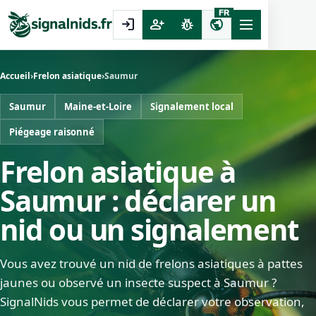
FR
login
person_add
pest_control
public
Accueil
›
Frelon asiatique
›
Saumur
Saumur
Maine-et-Loire
Signalement local
Piégeage raisonné
Frelon asiatique à
Saumur : déclarer un
nid ou un signalement
Vous avez trouvé un nid de frelons asiatiques à pattes
jaunes ou observé un insecte suspect à Saumur ?
SignalNids vous permet de déclarer votre observation,