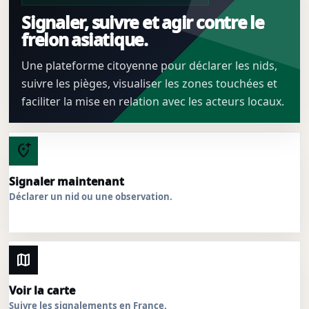
Signaler, suivre et agir contre le
frelon asiatique.
Une plateforme citoyenne pour déclarer les nids,
suivre les pièges, visualiser les zones touchées et
faciliter la mise en relation avec les acteurs locaux.
add_location_alt
Signaler maintenant
Déclarer un nid ou une observation.
map
Voir la carte
Suivre les signalements en France.