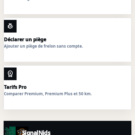
pest_control
Déclarer un piège
Ajouter un piège de frelon sans compte.
workspace_premium
Tarifs Pro
Comparer Premium, Premium Plus et 50 km.
SignalNids