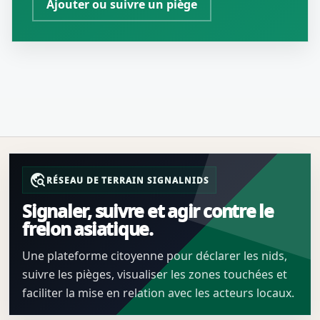
Ajouter ou suivre un piège
travel_explore
RÉSEAU DE TERRAIN SIGNALNIDS
Signaler, suivre et agir contre le
frelon asiatique.
Une plateforme citoyenne pour déclarer les nids,
suivre les pièges, visualiser les zones touchées et
faciliter la mise en relation avec les acteurs locaux.