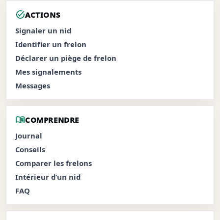
task_alt
ACTIONS
Signaler un nid
Identifier un frelon
Déclarer un piège de frelon
Mes signalements
Messages
menu_book
COMPRENDRE
Journal
Conseils
Comparer les frelons
Intérieur d’un nid
FAQ