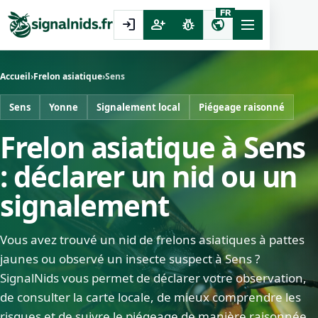
FR
login
person_add
pest_control
public
Accueil
›
Frelon asiatique
›
Sens
Sens
Yonne
Signalement local
Piégeage raisonné
Frelon asiatique à Sens
: déclarer un nid ou un
signalement
Vous avez trouvé un nid de frelons asiatiques à pattes
jaunes ou observé un insecte suspect à Sens ?
SignalNids vous permet de déclarer votre observation,
de consulter la carte locale, de mieux comprendre les
risques et de suivre le piégeage de manière raisonnée.