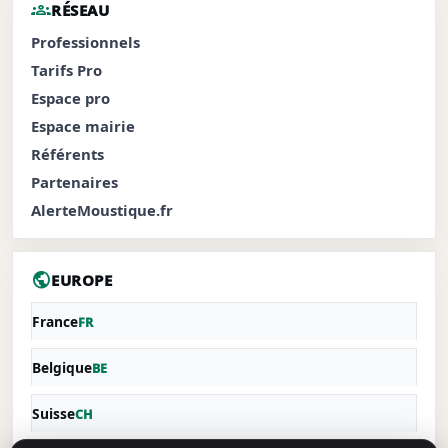
groups
RÉSEAU
Professionnels
Tarifs Pro
Espace pro
Espace mairie
Référents
Partenaires
AlerteMoustique.fr
public
EUROPE
France
FR
Belgique
BE
Suisse
CH