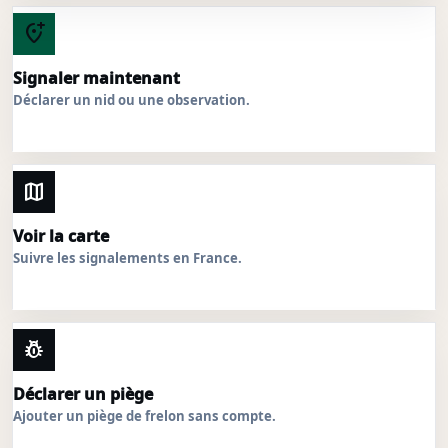
add_location_alt
Signaler maintenant
Déclarer un nid ou une observation.
map
Voir la carte
Suivre les signalements en France.
pest_control
Déclarer un piège
Ajouter un piège de frelon sans compte.