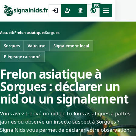
FR
login
person_add
pest_control
public
Accueil
›
Frelon asiatique
›
Sorgues
Sorgues
Vaucluse
Signalement local
Piégeage raisonné
Frelon asiatique à
Sorgues : déclarer un
nid ou un signalement
Vous avez trouvé un nid de frelons asiatiques à pattes
jaunes ou observé un insecte suspect à Sorgues ?
SignalNids vous permet de déclarer votre observation,