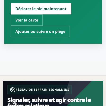
Déclarer le nid maintenant
Voir la carte
Ajouter ou suivre un piège
travel_explore
RÉSEAU DE TERRAIN SIGNALNIDS
Signaler, suivre et agir contre le
frelon asiatique.