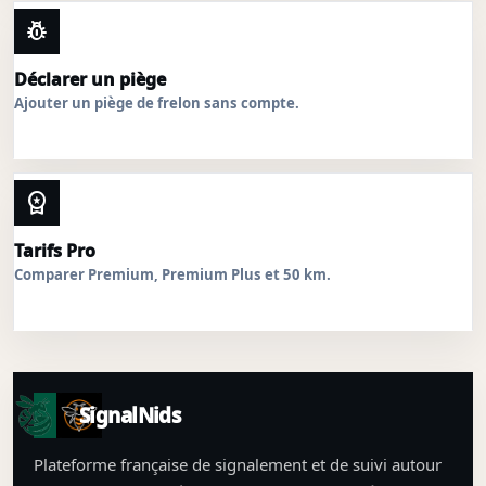
pest_control
Déclarer un piège
Ajouter un piège de frelon sans compte.
workspace_premium
Tarifs Pro
Comparer Premium, Premium Plus et 50 km.
SignalNids
Plateforme française de signalement et de suivi autour