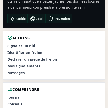
du frelon asiatique à pattes jaunes. Les données locales
aident à mieux comprendre la pression terrain.
bolt
public
shield
Rapide
Local
Prévention
task_alt
ACTIONS
Signaler un nid
Identifier un frelon
Déclarer un piège de frelon
Mes signalements
Messages
menu_book
COMPRENDRE
Journal
Conseils