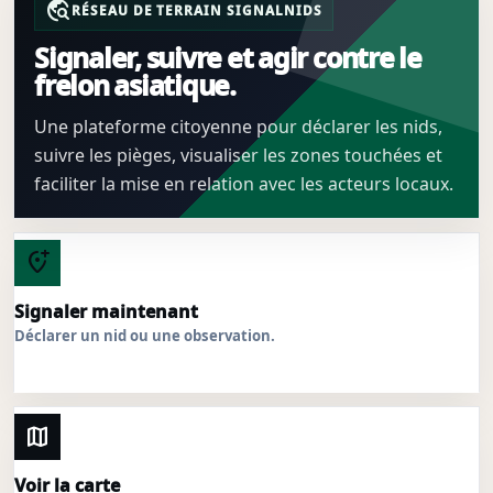
travel_explore
RÉSEAU DE TERRAIN SIGNALNIDS
Signaler, suivre et agir contre le
frelon asiatique.
Une plateforme citoyenne pour déclarer les nids,
suivre les pièges, visualiser les zones touchées et
faciliter la mise en relation avec les acteurs locaux.
add_location_alt
Signaler maintenant
Déclarer un nid ou une observation.
map
Voir la carte