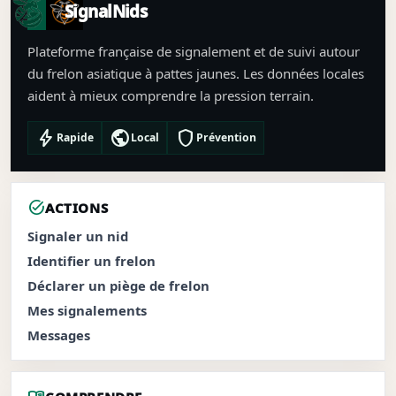
SignalNids
Plateforme française de signalement et de suivi autour
du frelon asiatique à pattes jaunes. Les données locales
aident à mieux comprendre la pression terrain.
bolt
public
shield
Rapide
Local
Prévention
task_alt
ACTIONS
Signaler un nid
Identifier un frelon
Déclarer un piège de frelon
Mes signalements
Messages