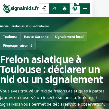
FR
login
person_add
pest_control
public
Accueil
›
Frelon asiatique
›
Toulouse
Toulouse
Haute-Garonne
Signalement local
Piégeage raisonné
Frelon asiatique à
Toulouse : déclarer un
nid ou un signalement
Vous avez trouvé un nid de frelons asiatiques à pattes
jaunes ou observé un insecte suspect à Toulouse ?
SignalNids vous permet de déclarer votre observation,