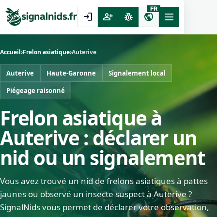
FR
login
person_add
pest_control
public
Accueil
›
Frelon asiatique
›
Auterive
Auterive
Haute-Garonne
Signalement local
Piégeage raisonné
Frelon asiatique à
Auterive : déclarer un
nid ou un signalement
Vous avez trouvé un nid de frelons asiatiques à pattes
jaunes ou observé un insecte suspect à Auterive ?
SignalNids vous permet de déclarer votre observation,