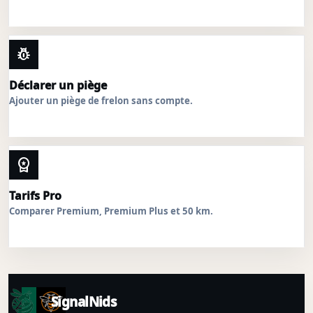
pest_control
Déclarer un piège
Ajouter un piège de frelon sans compte.
workspace_premium
Tarifs Pro
Comparer Premium, Premium Plus et 50 km.
SignalNids