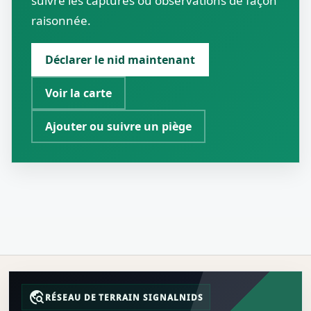
suivre les captures ou observations de façon
raisonnée.
Déclarer le nid maintenant
Voir la carte
Ajouter ou suivre un piège
travel_explore
RÉSEAU DE TERRAIN SIGNALNIDS