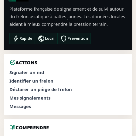
Plateforme française de signalement et de suivi autour
du frelon asiatique à pattes jaunes. Les données locales
aident à mieux comprendre la pression terrain.
bolt
public
shield
Rapide
Local
Prévention
task_alt
ACTIONS
Signaler un nid
Identifier un frelon
Déclarer un piège de frelon
Mes signalements
Messages
menu_book
COMPRENDRE