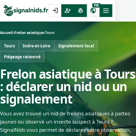
FR
login
person_add
pest_control
public
Accueil
›
Frelon asiatique
›
Tours
Tours
Indre-et-Loire
Signalement local
Piégeage raisonné
Frelon asiatique à Tours
: déclarer un nid ou un
signalement
Vous avez trouvé un nid de frelons asiatiques à pattes
jaunes ou observé un insecte suspect à Tours ?
SignalNids vous permet de déclarer votre observation,