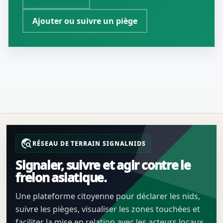
Ajouter ou suivre un piège
travel_explore
RÉSEAU DE TERRAIN SIGNALNIDS
Signaler, suivre et agir contre le
frelon asiatique.
Une plateforme citoyenne pour déclarer les nids,
suivre les pièges, visualiser les zones touchées et
faciliter la mise en relation avec les acteurs locaux.