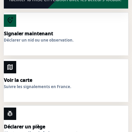
add_location_alt
Signaler maintenant
Déclarer un nid ou une observation.
map
Voir la carte
Suivre les signalements en France.
pest_control
Déclarer un piège