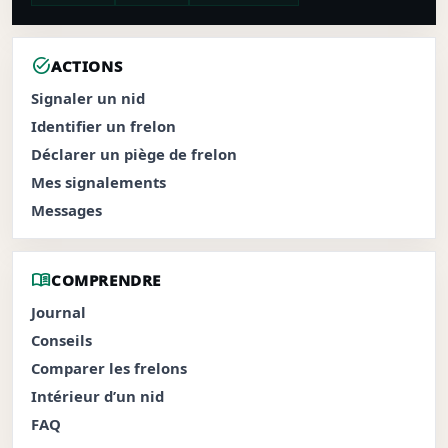
task_alt
ACTIONS
Signaler un nid
Identifier un frelon
Déclarer un piège de frelon
Mes signalements
Messages
menu_book
COMPRENDRE
Journal
Conseils
Comparer les frelons
Intérieur d’un nid
FAQ