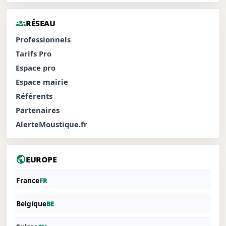
groups
RÉSEAU
Professionnels
Tarifs Pro
Espace pro
Espace mairie
Référents
Partenaires
AlerteMoustique.fr
public
EUROPE
France
FR
Belgique
BE