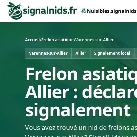
pest_control
Nuisibles.signalnids
Accueil
›
Frelon asiatique
›
Varennes-sur-Allier
Varennes-sur-Allier
Allier
Signalement local
Frelon asiati
Allier : décla
signalement
Vous avez trouvé un nid de frelons a