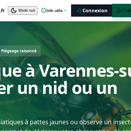
dark_mode
info
person_add
.fr
expand_more
Connexion
Cré
login
Mode nuit
Info utile
Piégeage raisonné
que à Varennes-s
rer un nid ou un
siatiques à pattes jaunes ou observé un insect