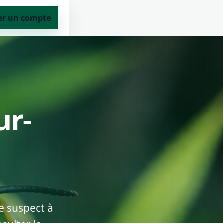
er un compte
ur-
e suspect à