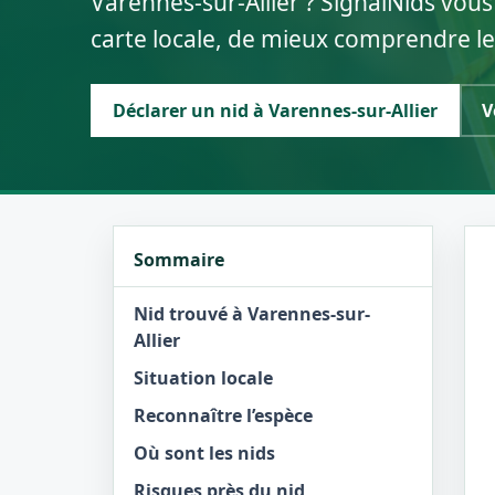
Varennes-sur-Allier ? SignalNids vous
carte locale, de mieux comprendre le
Déclarer un nid à Varennes-sur-Allier
V
Sommaire
Nid trouvé à Varennes-sur-
Allier
Situation locale
Reconnaître l’espèce
Où sont les nids
Risques près du nid