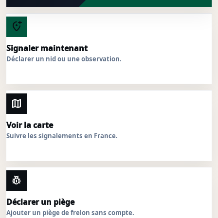
add_location_alt
Signaler maintenant
Déclarer un nid ou une observation.
map
Voir la carte
Suivre les signalements en France.
pest_control
Déclarer un piège
Ajouter un piège de frelon sans compte.