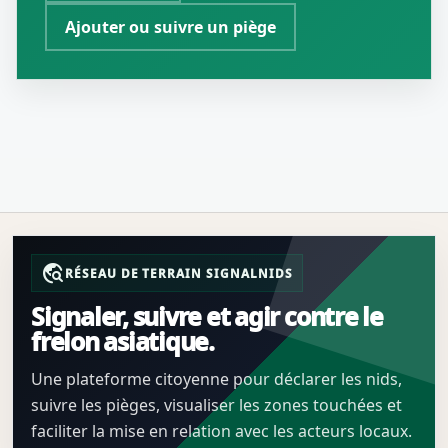
Ajouter ou suivre un piège
travel_explore
RÉSEAU DE TERRAIN SIGNALNIDS
Signaler, suivre et agir contre le
frelon asiatique.
Une plateforme citoyenne pour déclarer les nids,
suivre les pièges, visualiser les zones touchées et
faciliter la mise en relation avec les acteurs locaux.