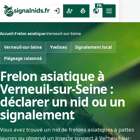
FR
login
person_add
pest_control
public
Accueil
›
Frelon asiatique
›
Verneuil-sur-Seine
Verneuil-sur-Seine
Yvelines
Signalement local
Piégeage raisonné
Frelon asiatique à
Verneuil-sur-Seine :
déclarer un nid ou un
signalement
Vous avez trouvé un nid de frelons asiatiques à pattes
jaunes ou observé un insecte suspect à Verneuil-sur-