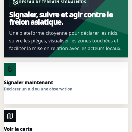
travel_explore
RÉSEAU DE TERRAIN SIGNALNIDS
Signaler, suivre et agir contre le
frelon asiatique.
Une plateforme citoyenne pour déclarer les nids,
suivre les pièges, visualiser les zones touchées et
faciliter la mise en relation avec les acteurs locaux.
add_location_alt
Signaler maintenant
Déclarer un nid ou une observation.
map
Voir la carte