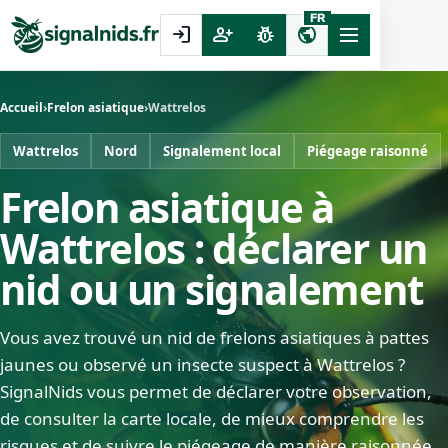
FR
login
person_add
pest_control
public
Accueil
›
Frelon asiatique
›
Wattrelos
Wattrelos
Nord
Signalement local
Piégeage raisonné
Frelon asiatique à
Wattrelos : déclarer un
nid ou un signalement
Vous avez trouvé un nid de frelons asiatiques à pattes
jaunes ou observé un insecte suspect à Wattrelos ?
SignalNids vous permet de déclarer votre observation,
de consulter la carte locale, de mieux comprendre les
risques et de suivre le piégeage de manière raisonnée.