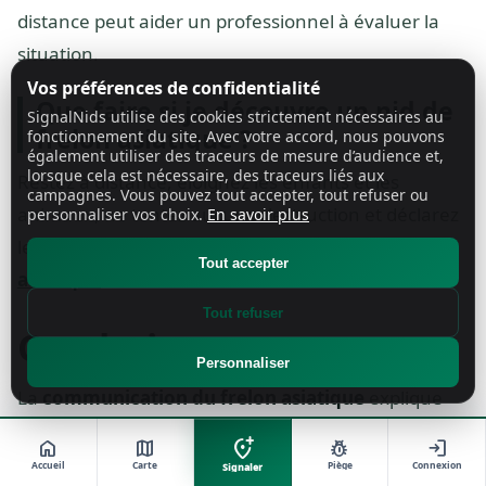
distance peut aider un professionnel à évaluer la
situation.
Vos préférences de confidentialité
Que faire si je découvre un nid de
SignalNids utilise des cookies strictement nécessaires au
frelon asiatique ?
fonctionnement du site. Avec votre accord, nous pouvons
également utiliser des traceurs de mesure d’audience et,
lorsque cela est nécessaire, des traceurs liés aux
Restez à distance, éloignez les enfants et les
campagnes. Vous pouvez tout accepter, tout refuser ou
animaux, ne tentez aucune destruction et déclarez
personnaliser vos choix.
En savoir plus
le nid sur SignalNids :
signaler un nid de frelon
Tout accepter
asiatique
.
Tout refuser
Conclusion
Personnaliser
La
communication du frelon asiatique
explique
une grande partie de son comportement : défense
add_location_alt
home
map
pest_control
login
collective du nid, réaction rapide aux menaces,
Accueil
Carte
Piège
Connexion
Signaler