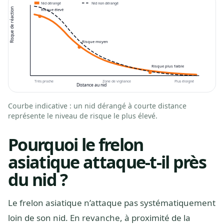
Nid dérangé
Nid non dérangé
Risque de réaction
Risque élevé
Risque moyen
Risque plus faible
Très proche
Zone de vigilance
Plus éloigné
Distance au nid
Courbe indicative : un nid dérangé à courte distance
représente le niveau de risque le plus élevé.
Pourquoi le frelon
asiatique attaque-t-il près
du nid ?
Le frelon asiatique n’attaque pas systématiquement
loin de son nid. En revanche, à proximité de la