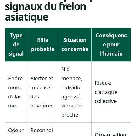
signaux du frelon
asiatique
Type
Conséquenc
Rôle
Situation
de
e pour
probable
concernée
signal
l’humain
Nid
Phéro
Alerter et
menacé,
Risque
mone
mobiliser
individu
d’attaque
d’alar
des
agressé,
collective
me
ouvrières
vibration
proche
Odeur
Reconnai
Organisation