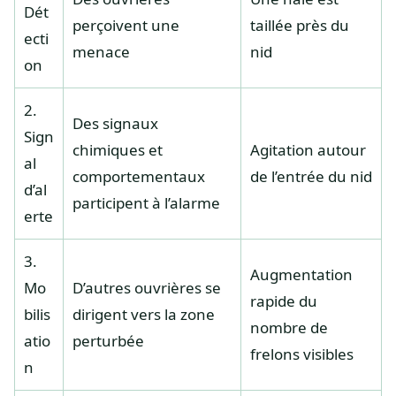
Dét
perçoivent une
taillée près du
ecti
menace
nid
on
2.
Des signaux
Sign
chimiques et
Agitation autour
al
comportementaux
de l’entrée du nid
d’al
participent à l’alarme
erte
3.
Augmentation
Mo
D’autres ouvrières se
rapide du
bilis
dirigent vers la zone
nombre de
atio
perturbée
frelons visibles
n