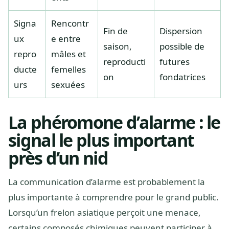
Signa
Rencontr
Fin de
Dispersion
ux
e entre
saison,
possible de
repro
mâles et
reproducti
futures
ducte
femelles
on
fondatrices
urs
sexuées
La phéromone d’alarme : le
signal le plus important
près d’un nid
La communication d’alarme est probablement la
plus importante à comprendre pour le grand public.
Lorsqu’un frelon asiatique perçoit une menace,
certains composés chimiques peuvent participer à