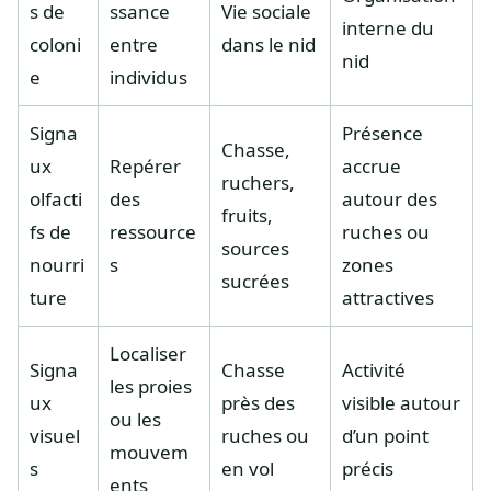
s de
ssance
Vie sociale
interne du
coloni
entre
dans le nid
nid
e
individus
Signa
Présence
Chasse,
ux
Repérer
accrue
ruchers,
olfacti
des
autour des
fruits,
fs de
ressource
ruches ou
sources
nourri
s
zones
sucrées
ture
attractives
Localiser
Signa
Chasse
Activité
les proies
ux
près des
visible autour
ou les
visuel
ruches ou
d’un point
mouvem
s
en vol
précis
ents