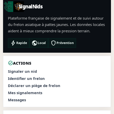
SignalNids
Plateforme française de signalement et de suivi autour
du frelon asiatique à pattes jaunes. Les données locales
aident à mieux comprendre la pression terrain.
bolt
public
shield
Rapide
Local
Prévention
task_alt
ACTIONS
Signaler un nid
Identifier un frelon
Déclarer un piège de frelon
Mes signalements
Messages