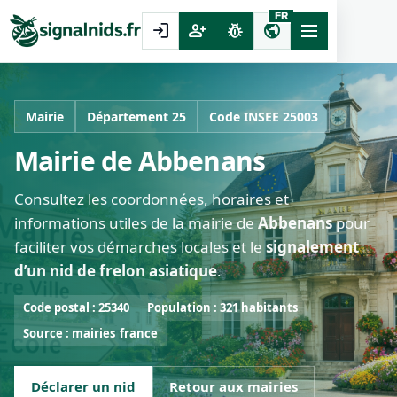
FR
login
person_add
pest_control
public
Mairie
Département 25
Code INSEE 25003
Mairie de Abbenans
Consultez les coordonnées, horaires et
informations utiles de la mairie de
Abbenans
pour
faciliter vos démarches locales et le
signalement
d’un nid de frelon asiatique
.
Code postal : 25340
Population : 321 habitants
Source : mairies_france
Déclarer un nid
Retour aux mairies