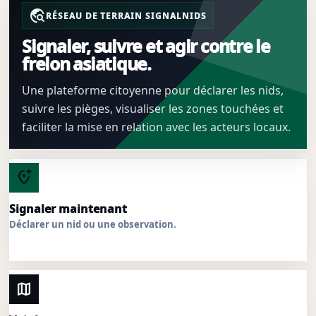
travel_explore
RÉSEAU DE TERRAIN SIGNALNIDS
Signaler, suivre et agir contre le
frelon asiatique.
Une plateforme citoyenne pour déclarer les nids,
suivre les pièges, visualiser les zones touchées et
faciliter la mise en relation avec les acteurs locaux.
add_location_alt
Signaler maintenant
Déclarer un nid ou une observation.
map