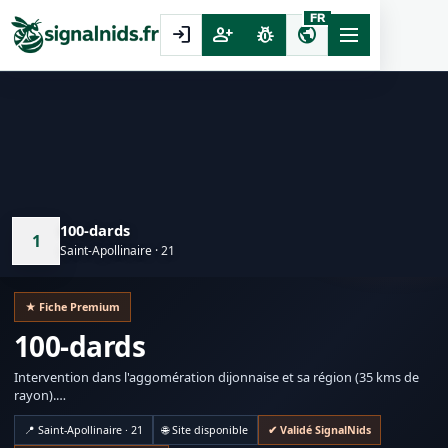
FR
login
person_add
pest_control
public
100-dards
1
Saint-Apollinaire · 21
★ Fiche Premium
100-dards
Intervention dans l'aggomération dijonnaise et sa région (35 kms de
rayon).
J'ai signé une charte de bonne conduite avec FredonBFC afin de
garantir une intervention dans le respect de l'environnement. Vous
📍 Saint-Apollinaire · 21
🌐 Site disponible
✔ Validé SignalNids