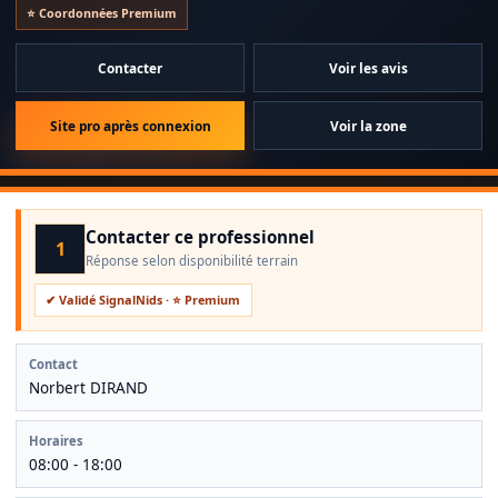
pouvez retrouver tous les avis sur Google
⭐ Coordonnées Premium
maps(https://maps.app.goo.gl/EDwxBSs72qFLxFEr6?g_st=an).
Certibiocide / certification : 050107
Contacter
Voir les avis
Assurance professionnelle : Matmut
Site pro après connexion
Voir la zone
Contacter ce professionnel
1
Réponse selon disponibilité terrain
✔ Validé SignalNids · ⭐ Premium
Contact
Norbert DIRAND
Horaires
08:00 - 18:00