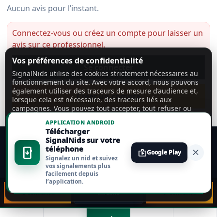
Aucun avis pour l’instant.
Connectez-vous ou créez un compte pour laisser un
avis sur ce professionnel.
Vos préférences de confidentialité
Se connecter
SignalNids utilise des cookies strictement nécessaires au
fonctionnement du site. Avec votre accord, nous pouvons
également utiliser des traceurs de mesure d’audience et,
Créer un compte
lorsque cela est nécessaire, des traceurs liés aux
campagnes. Vous pouvez tout accepter, tout refuser ou
personnaliser vos choix.
En savoir plus
APPLICATION ANDROID
Télécharger
Tout accepter
SignalNids sur votre
téléphone
install_mobile
close
shop
Google Play
Signalez un nid et suivez
Tout refuser
vos signalements plus
facilement depuis
l’application.
Personnaliser
📞 Connexion
🗺️ Zone
💬 Connexion