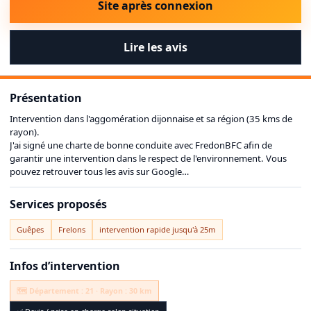
Site après connexion
Lire les avis
Présentation
Intervention dans l'aggomération dijonnaise et sa région (35 kms de
rayon).
J'ai signé une charte de bonne conduite avec FredonBFC afin de
garantir une intervention dans le respect de l'environnement. Vous
pouvez retrouver tous les avis sur Google
maps(https://maps.app.goo.gl/EDwxBSs72qFLxFEr6?g_st=an).
Services proposés
Certibiocide / certification : 050107
Guêpes
Frelons
intervention rapide jusqu'à 25m
Assurance professionnelle : Matmut
Infos d’intervention
🗺️ Département : 21 · Rayon : 30 km