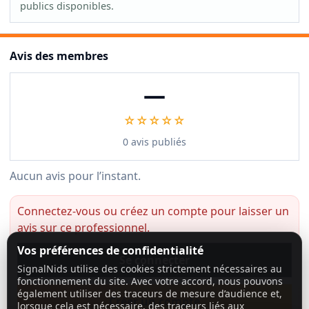
publics disponibles.
Avis des membres
—
☆☆☆☆☆
0 avis publiés
Aucun avis pour l’instant.
Connectez-vous ou créez un compte pour laisser un
avis sur ce professionnel.
Vos préférences de confidentialité
Se connecter
SignalNids utilise des cookies strictement nécessaires au
fonctionnement du site. Avec votre accord, nous pouvons
également utiliser des traceurs de mesure d’audience et,
Créer un compte
lorsque cela est nécessaire, des traceurs liés aux