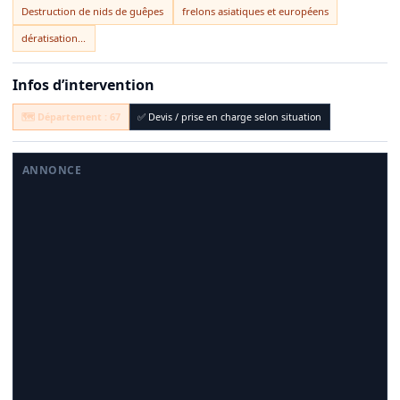
Destruction de nids de guêpes
frelons asiatiques et européens
dératisation...
Infos d’intervention
🗺️ Département : 67
✅ Devis / prise en charge selon situation
ANNONCE