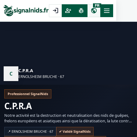
FR
login
person_add
pest_control
public
C.P.R.A
C
ERNOLSHEIM BRUCHE · 67
Professionnel SignalNids
C.P.R.A
Notre activité est la destruction et neutralisation des nids de guêpes,
frelons européens et asiatiques ainsi que la dératisation, la lute contre
les insectes rampants.
Le piégeage et la pose de répulsifs pour la lute contre les intrusions
📍 ERNOLSHEIM BRUCHE · 67
✔ Validé SignalNids