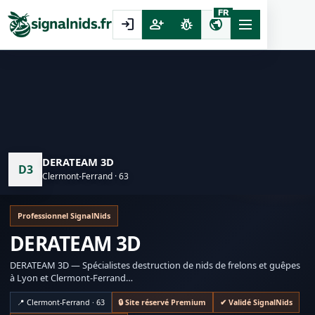
FR
login
person_add
pest_control
public
DERATEAM 3D
D3
Clermont-Ferrand · 63
Professionnel SignalNids
DERATEAM 3D
DERATEAM 3D — Spécialistes destruction de nids de frelons et guêpes
à Lyon et Clermont-Ferrand
Techniciens professionnels certifiés Izipest (Certibiocide,
Certiguêpes/Frelons, Certirongeurs, Certiblattes, Certipunaises), Nous
📍 Clermont-Ferrand · 63
🔒 Site réservé Premium
✔ Validé SignalNids