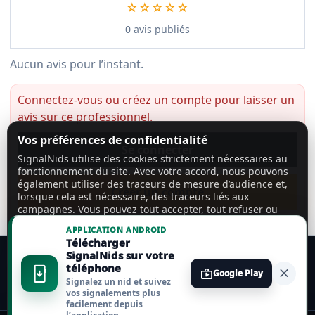
☆☆☆☆☆
0 avis publiés
Aucun avis pour l’instant.
Connectez-vous ou créez un compte pour laisser un
avis sur ce professionnel.
Vos préférences de confidentialité
Se connecter
SignalNids utilise des cookies strictement nécessaires au
fonctionnement du site. Avec votre accord, nous pouvons
également utiliser des traceurs de mesure d’audience et,
Créer un compte
lorsque cela est nécessaire, des traceurs liés aux
campagnes. Vous pouvez tout accepter, tout refuser ou
personnaliser vos choix.
En savoir plus
APPLICATION ANDROID
Télécharger
Tout accepter
SignalNids sur votre
téléphone
install_mobile
close
shop
Google Play
Signalez un nid et suivez
Tout refuser
vos signalements plus
facilement depuis