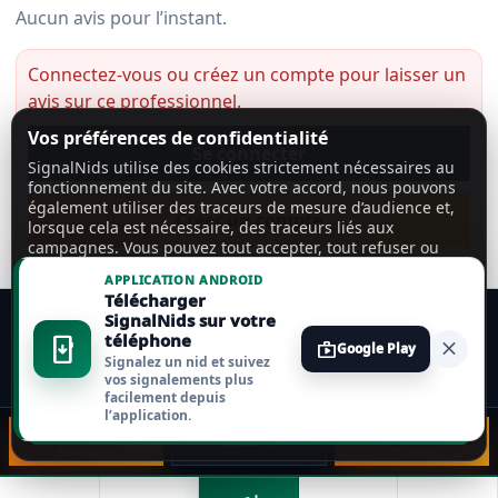
Aucun avis pour l’instant.
Connectez-vous ou créez un compte pour laisser un
avis sur ce professionnel.
Vos préférences de confidentialité
Se connecter
SignalNids utilise des cookies strictement nécessaires au
fonctionnement du site. Avec votre accord, nous pouvons
également utiliser des traceurs de mesure d’audience et,
Créer un compte
lorsque cela est nécessaire, des traceurs liés aux
campagnes. Vous pouvez tout accepter, tout refuser ou
personnaliser vos choix.
En savoir plus
APPLICATION ANDROID
Télécharger
Tout accepter
SignalNids sur votre
téléphone
install_mobile
close
shop
Google Play
Signalez un nid et suivez
Tout refuser
vos signalements plus
facilement depuis
l’application.
Personnaliser
📞 Connexion
🗺️ Zone
💬 Connexion