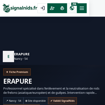
FR
login
person_add
pest_control
public
ERAPURE
E
Nancy · 54
★ Fiche Premium
ERAPURE
Professionnel spécialisé dans l’enlèvement et la neutralisation de nids
de frelons (asiatique/européen) et de guêpes. Intervention rapide
selon disponibilité.
📍 Nancy · 54
🌐 Site disponible
✔ Validé SignalNids