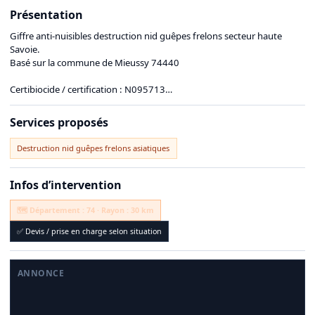
Présentation
Giffre anti-nuisibles destruction nid guêpes frelons secteur haute
Savoie.
Basé sur la commune de Mieussy 74440
Certibiocide / certification : N095713
Assurance professionnelle : Maff pro
Services proposés
Destruction nid guêpes frelons asiatiques
Infos d’intervention
🗺️ Département : 74 · Rayon : 30 km
✅ Devis / prise en charge selon situation
ANNONCE