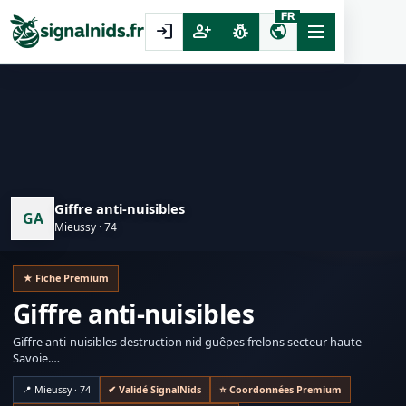
FR
login
person_add
pest_control
public
Giffre anti-nuisibles
GA
Mieussy · 74
★ Fiche Premium
Giffre anti-nuisibles
Giffre anti-nuisibles destruction nid guêpes frelons secteur haute
Savoie.
Basé sur la commune de Mieussy 74440
📍 Mieussy · 74
✔ Validé SignalNids
⭐ Coordonnées Premium