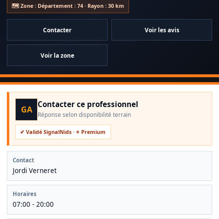
Certibiocide / certification : N095713
🗺️ Zone : Département : 74 · Rayon : 30 km
Assurance professionnelle : Maff pro
Contacter
Voir les avis
Voir la zone
Contacter ce professionnel
GA
Réponse selon disponibilité terrain
✔ Validé SignalNids · ⭐ Premium
Contact
Jordi Verneret
Horaires
07:00 - 20:00