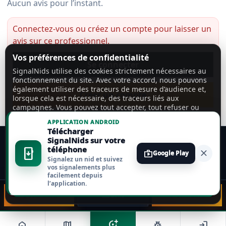
Aucun avis pour l’instant.
Connectez-vous ou créez un compte pour laisser un
avis sur ce professionnel.
Vos préférences de confidentialité
Se connecter
SignalNids utilise des cookies strictement nécessaires au
fonctionnement du site. Avec votre accord, nous pouvons
également utiliser des traceurs de mesure d’audience et,
Créer un compte
lorsque cela est nécessaire, des traceurs liés aux
campagnes. Vous pouvez tout accepter, tout refuser ou
personnaliser vos choix.
En savoir plus
APPLICATION ANDROID
Télécharger
Tout accepter
SignalNids sur votre
téléphone
install_mobile
close
shop
Google Play
Signalez un nid et suivez
Tout refuser
vos signalements plus
facilement depuis
l’application.
Personnaliser
📞 Connexion
🗺️ Zone
💬 Connexion
add_location_alt
home
map
pest_control
login