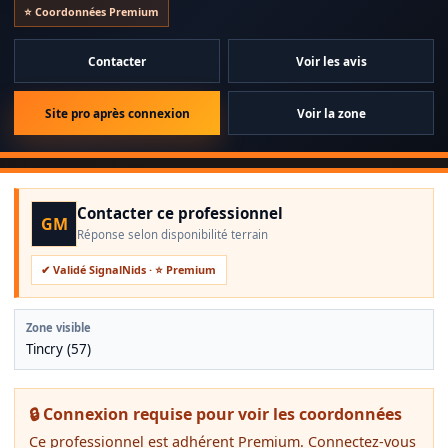
🐝 Deux passionnés au service de votre sécurité en Moselle !
⭐ Coordonnées Premium
Contacter
Voir les avis
Nous sommes deux jeunes professionnels de 24 ans, natifs de Moselle,
avec une véritable passion pour notre région et le bien-être de ses
habitants. 💛
Site pro après connexion
Voir la zone
✔ Une expertise certifiée : Formés et équipés des meilleures
techniques, nous intervenons rapidement pour éliminer en toute
sécurité les nids de guêpes et frelons.
Contacter ce professionnel
GM
Réponse selon disponibilité terrain
✔ Validé SignalNids · ⭐ Premium
Zone visible
Tincry (57)
🔒 Connexion requise pour voir les coordonnées
Ce professionnel est adhérent Premium. Connectez-vous