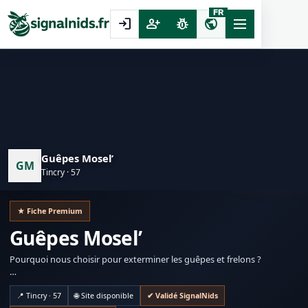
FR
login
person_add
pest_control
public
Guêpes Mosel’
GM
Tincry · 57
★ Fiche Premium
Guêpes Mosel’
Pourquoi nous choisir pour exterminer les guêpes et frelons ?
📍 Tincry · 57
🌐 Site disponible
✔ Validé SignalNids