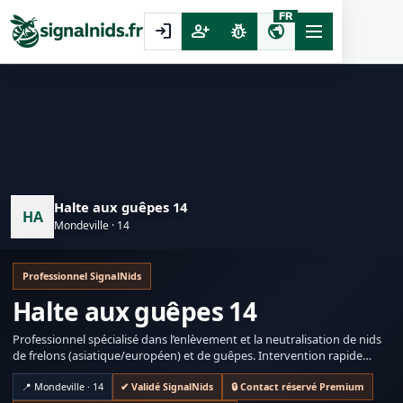
FR
login
person_add
pest_control
public
Halte aux guêpes 14
HA
Mondeville · 14
Professionnel SignalNids
Halte aux guêpes 14
Professionnel spécialisé dans l’enlèvement et la neutralisation de nids
de frelons (asiatique/européen) et de guêpes. Intervention rapide
selon disponibilité.
📍 Mondeville · 14
✔ Validé SignalNids
🔒 Contact réservé Premium