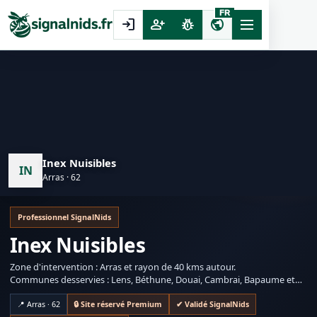
FR
login
person_add
pest_control
public
Inex Nuisibles
IN
Arras · 62
Professionnel SignalNids
Inex Nuisibles
Zone d'intervention : Arras et rayon de 40 kms autour.
Communes desservies : Lens, Béthune, Douai, Cambrai, Bapaume et
toutes les communes intermédiaires.
📍 Arras · 62
🔒 Site réservé Premium
✔ Validé SignalNids