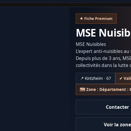
★ Fiche Premium
MSE Nuisib
MSE Nuisibles
L’expert anti-nuisibles a
Depuis plus de 3 ans, MSE
collectivités dans la lutte
asiatiques, rongeurs et in
📍 Kintzheim · 67
✔ Val
Réactivité, expertise et 
intervention afin de gara
🗺️ Zone : Département : 
Certibiocide / certificatio
Contacter
Voir la zon