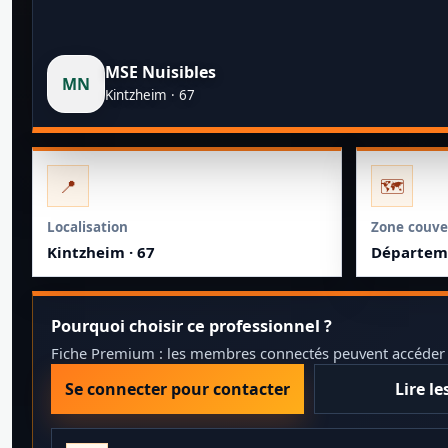
MSE Nuisibles
MN
Kintzheim · 67
📍
🗺️
Localisation
Zone couve
Kintzheim · 67
Départeme
Pourquoi choisir ce professionnel ?
Fiche Premium : les membres connectés peuvent accéder au
Se connecter pour contacter
Lire le