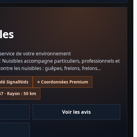
les
u service de votre environnement
 Nuisibles accompagne particuliers, professionnels et
 contre les nuisibles : guêpes, frelons, frelons
sectes nuisibles.
idé SignalNids
⭐ Coordonnées Premium
conseils de prévention sont au cœur de chaque
ntir un environnement sain et préservé.
67 · Rayon : 50 km
n : 054928
Voir les avis
Assurance professionnelle : 168165449 V - MCE - 001 MAAF
e