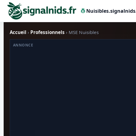
pest_control
Nuisibles.signalnids
Accueil
›
Professionnels
› MSE Nuisibles
ANNONCE