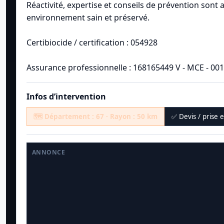
Réactivité, expertise et conseils de prévention sont
environnement sain et préservé.
Certibiocide / certification : 054928
Assurance professionnelle : 168165449 V - MCE - 00
Infos d’intervention
🗺️ Département : 67 · Rayon : 50 km
✅ Devis / prise 
ANNONCE