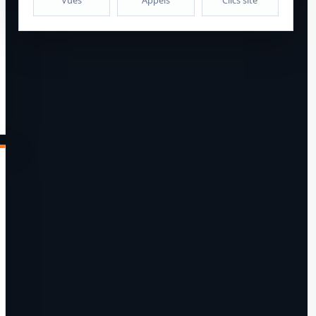
Vues
Appels
Clics site