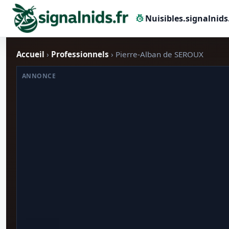
pest_control
Nuisibles.signalnids
Accueil
›
Professionnels
› Pierre-Alban de SEROUX
ANNONCE