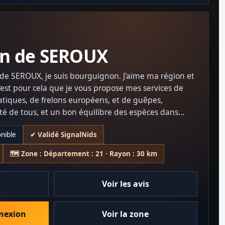
an de SEROUX
 de SEROUX, je suis bourguignon. J'aime ma région et
C'est pour cela que je vous propose mes services de
iatiques, de frelons européens, et de guêpes,
ité de tous, et un bon équilibre des espèces dans
onible
✔ Validé SignalNids
t à Dijon, ainsi qu'à Beaune, Arnay-le-Duc, et Autun.
🗺️ Zone : Département : 21 · Rayon : 30 km
anquillité sont ma priorité. Faites-moi confiance pour
Voir les avis
et efficaces !
nnexion
Voir la zone