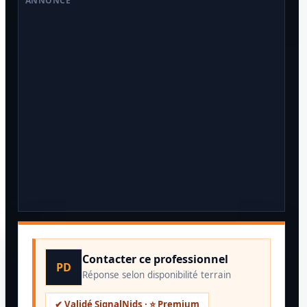
ANNONCE
Contacter ce professionnel
PD
Réponse selon disponibilité terrain
✔ Validé SignalNids · ⭐ Premium