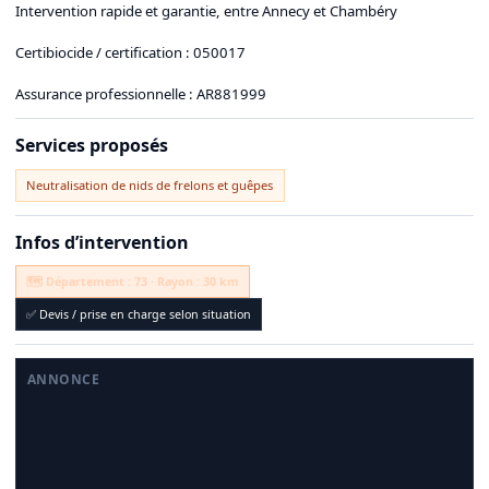
Intervention rapide et garantie, entre Annecy et Chambéry
Certibiocide / certification : 050017
Assurance professionnelle : AR881999
Services proposés
Neutralisation de nids de frelons et guêpes
Infos d’intervention
🗺️ Département : 73 · Rayon : 30 km
✅ Devis / prise en charge selon situation
ANNONCE