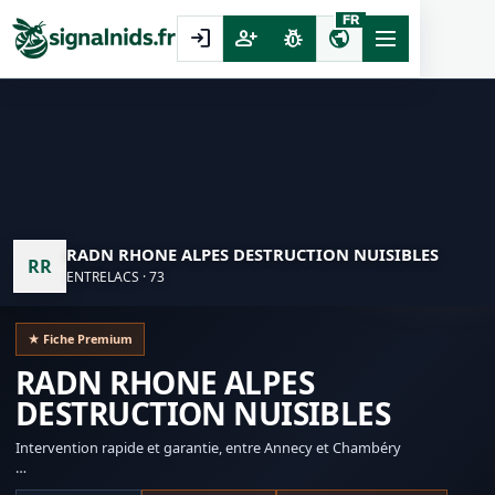
FR
login
person_add
pest_control
public
RADN RHONE ALPES DESTRUCTION NUISIBLES
RR
ENTRELACS · 73
★ Fiche Premium
RADN RHONE ALPES
DESTRUCTION NUISIBLES
Intervention rapide et garantie, entre Annecy et Chambéry
Certibiocide / certification : 050017