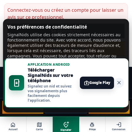
Connectez-vous ou créez un compte pour laisser un
avis sur ce professionnel.
Vos préférences de confidentialité
Se connecter
SignalNids utilise des cookies strictement nécessaires au
fonctionnement du site. Avec votre accord, nous pouvons
également utiliser des traceurs de mesure d’audience et,
Créer un compte
lorsque cela est nécessaire, des traceurs liés aux
campagnes. Vous pouvez tout accepter, tout refuser ou
personnaliser vos choix.
En savoir plus
APPLICATION ANDROID
Télécharger
Tout accepter
SignalNids sur votre
téléphone
install_mobile
close
shop
Google Play
Signalez un nid et suivez
Tout refuser
vos signalements plus
facilement depuis
l’application.
Personnaliser
📞 Connexion
🗺️ Zone
💬 Connexion
add_location_alt
home
map
pest_control
login
Accueil
Carte
Piège
Connexion
Signaler