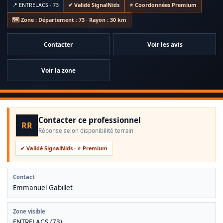
📍 ENTRELACS · 73
✔ Validé SignalNids
⭐ Coordonnées Premium
Assurance professionnelle : AR881999
🗺️ Zone : Département : 73 · Rayon : 30 km
Contacter
Voir les avis
Voir la zone
Contacter ce professionnel
RR
Réponse selon disponibilité terrain
✔ Validé SignalNids · ⭐ Premium
Contact
Emmanuel Gabillet
Zone visible
ENTRELACS (73)