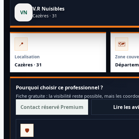
V.R Nuisibles
VN
Cazères · 31
📍
🗺️
Localisation
Zone couve
Cazères · 31
Départeme
Pourquoi choisir ce professionnel ?
Fiche gratuite : la visibilité reste possible, mais les co
Contact réservé Premium
Lire les av
🛡️