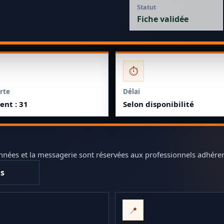
Statut
Fiche validée
⏱️
rte
Délai
nt : 31
Selon disponibilité
ordonnées et la messagerie sont réservées aux professionnels adhér
is
📍