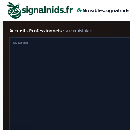
pest_control
Nuisibles.signalnids
Accueil
›
Professionnels
› V.R Nuisibles
ANNONCE