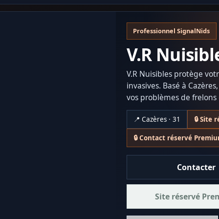
Professionnel SignalNids
V.R Nuisibl
V.R Nuisibles protège vot
invasives. Basé à Cazères
vos problèmes de frelons
📍 Cazères · 31
🔒 Site
🔒 Contact réservé Premi
Contacter
Site réservé Pr