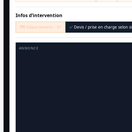
Infos d’intervention
🗺️ Département : 31
✅ Devis / prise en charge selon s
ANNONCE