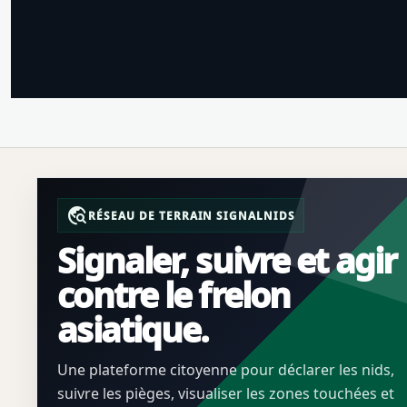
travel_explore
RÉSEAU DE TERRAIN SIGNALNIDS
Signaler, suivre et agir
contre le frelon
asiatique.
Une plateforme citoyenne pour déclarer les nids,
suivre les pièges, visualiser les zones touchées et