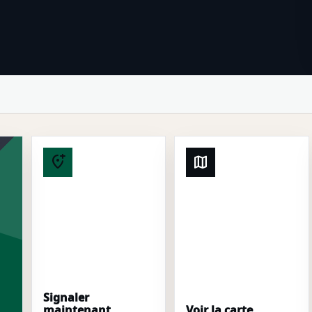
add_location_alt
map
Signaler
maintenant
Voir la carte