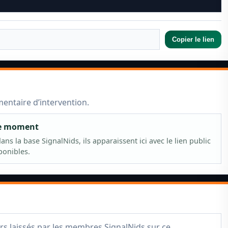
Copier le lien
mmentaire d’intervention.
le moment
ns la base SignalNids, ils apparaissent ici avec le lien public
ponibles.
rs laissés par les membres SignalNids sur ce