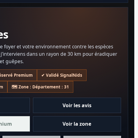
es
re foyer et votre environnement contre les espèces
, j’interviens dans un rayon de 30 km pour éradiquer
 et guêpes.
 réservé Premium
✔ Validé SignalNids
um
🗺️ Zone : Département : 31
Voir les avis
emium
Voir la zone