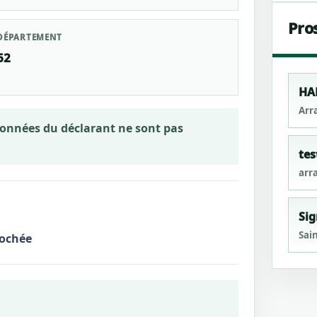
Pro
DÉPARTEMENT
62
HA
Arr
rdonnées du déclarant ne sont pas
tes
arra
Sig
Sai
rochée