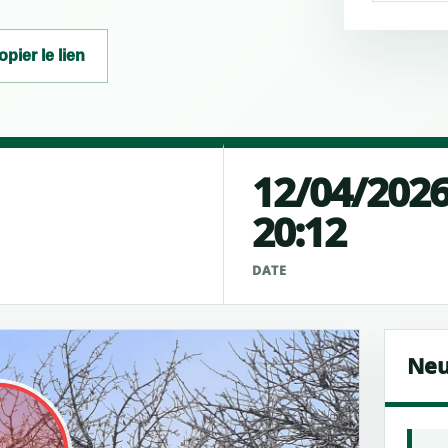
opier le lien
12/04/202
20:12
É
DATE
Neu