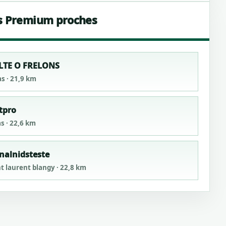
s Premium proches
LTE O FRELONS
as · 21,9 km
tpro
s · 22,6 km
nalnidsteste
nt laurent blangy · 22,8 km