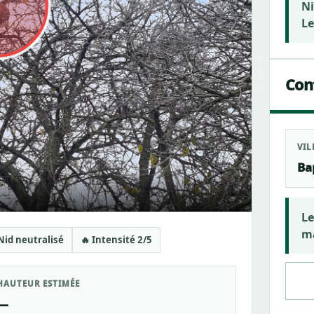
Ni
Le
Cont
VIL
Ba
Le
ma
Nid neutralisé
🔥 Intensité 2/5
HAUTEUR ESTIMÉE
—