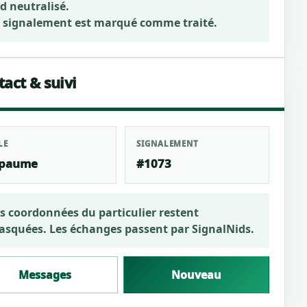
d neutralisé.
 signalement est marqué comme traité.
act & suivi
LE
SIGNALEMENT
paume
#1073
s coordonnées du particulier restent
squées. Les échanges passent par SignalNids.
Messages
Nouveau