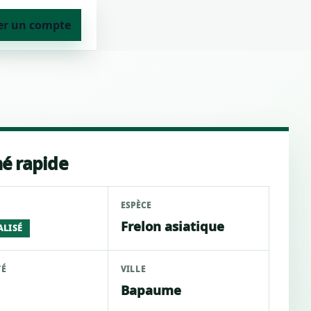
er un compte
é rapide
ESPÈCE
Frelon asiatique
ALISÉ
TÉ
VILLE
Bapaume