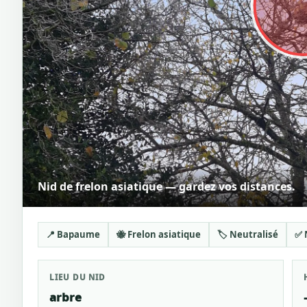
Nid de frelon asiatique — gardez vos distances.
📍 Bapaume
🐝 Frelon asiatique
🏷️ Neutralisé
✅ 
LIEU DU NID
arbre