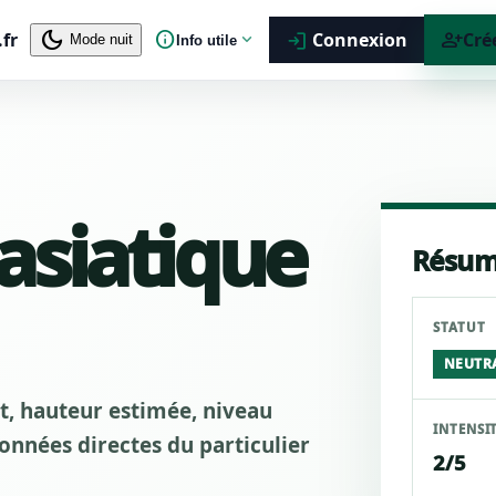
dark_mode
info
person_add
.fr
expand_more
Connexion
Cré
login
Mode nuit
Info utile
 asiatique
Résum
STATUT
NEUTR
ut, hauteur estimée, niveau
INTENSI
nnées directes du particulier
2/5