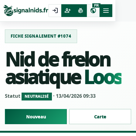
FR
login
person_add
pest_control
public
FICHE SIGNALEMENT #1074
Nid de frelon
asiatique
Loos
Statut
· 13/04/2026 09:33
NEUTRALISÉ
Nouveau
Carte