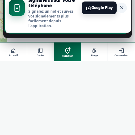
SignalNids sur votre
téléphone
install_mobile
close
shop
Google Play
Signalez un nid et suivez
Tout refuser
vos signalements plus
facilement depuis
l’application.
Personnaliser
add_location_alt
home
map
pest_control
login
Accueil
Carte
Piège
Connexion
Signaler