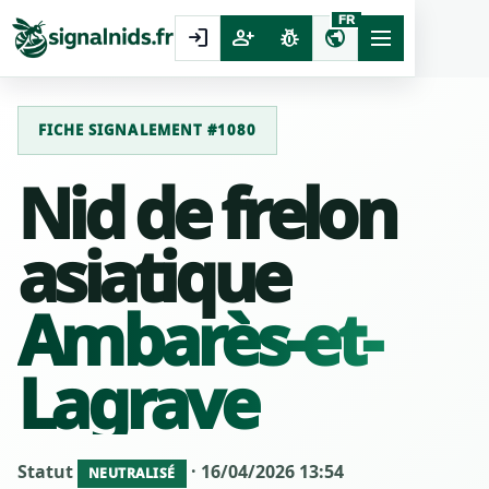
FR
login
person_add
pest_control
public
FICHE SIGNALEMENT #1080
Nid de frelon
asiatique
Ambarès-et-
Lagrave
Statut
· 16/04/2026 13:54
NEUTRALISÉ