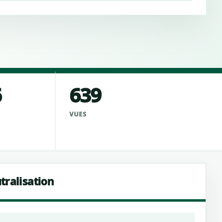
6
639
VUES
tralisation