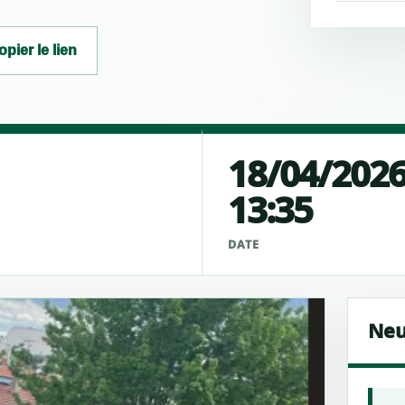
opier le lien
18/04/202
13:35
É
DATE
Neu