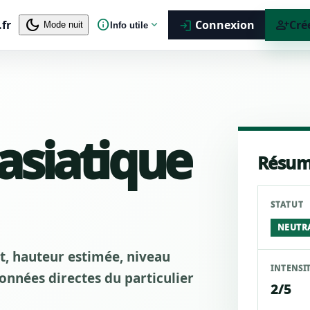
dark_mode
info
person_add
.fr
expand_more
Connexion
Cré
login
Mode nuit
Info utile
 asiatique
Résum
STATUT
NEUTR
ut, hauteur estimée, niveau
INTENSI
nnées directes du particulier
2/5