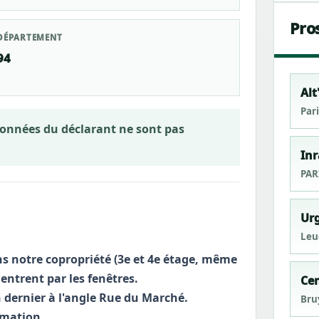
Pro
DÉPARTEMENT
94
Alt
Pari
rdonnées du déclarant ne sont pas
Inr
PAR
Urg
Leu
ns notre copropriété (3e et 4e étage, même
 entrent par les fenêtres.
Ce
an dernier à l'angle Rue du Marché.
Bru
rmation.