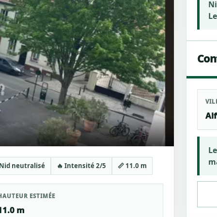
Ni
Le
Cont
VIL
Alf
Le
ma
Nid neutralisé
🔥 Intensité 2/5
📏 11.0 m
HAUTEUR ESTIMÉE
11.0 m