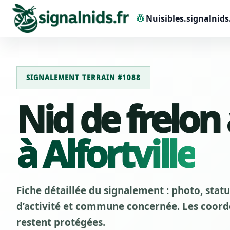
pest_control
Nuisibles.signalnids
SIGNALEMENT TERRAIN #1088
Nid de frelon
à Alfortville
Fiche détaillée du signalement : photo, stat
d’activité et commune concernée. Les coordo
restent protégées.