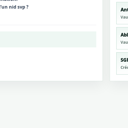
’un nid svp ?
Ant
Vau
Abl
Vaux
SGF
Cré