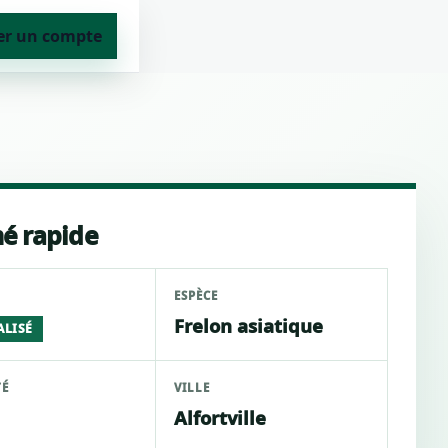
er un compte
é rapide
ESPÈCE
Frelon asiatique
ALISÉ
TÉ
VILLE
Alfortville