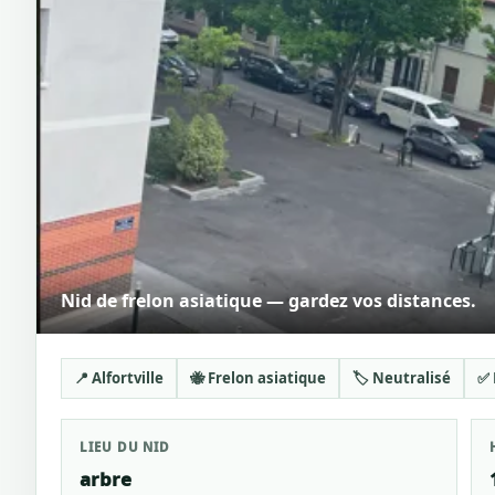
Nid de frelon asiatique — gardez vos distances.
📍 Alfortville
🐝 Frelon asiatique
🏷️ Neutralisé
✅ 
LIEU DU NID
arbre