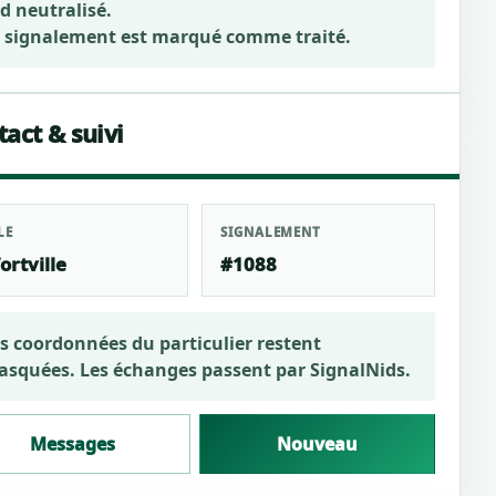
d neutralisé.
 signalement est marqué comme traité.
act & suivi
LE
SIGNALEMENT
ortville
#1088
s coordonnées du particulier restent
squées. Les échanges passent par SignalNids.
Messages
Nouveau