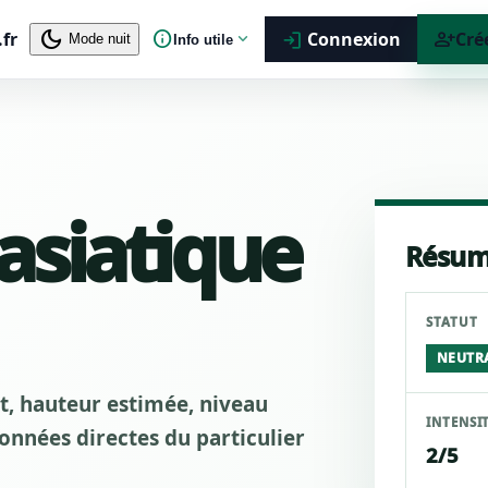
dark_mode
info
person_add
.fr
expand_more
Connexion
Cré
login
Mode nuit
Info utile
 asiatique
Résum
STATUT
NEUTR
ut, hauteur estimée, niveau
INTENSI
nnées directes du particulier
2/5