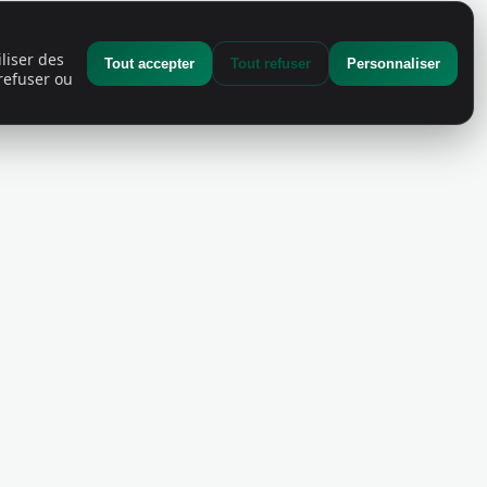
liser des
Tout accepter
Tout refuser
Personnaliser
refuser ou
pest_control
workspace_premium