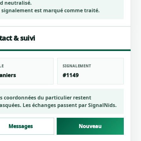
d neutralisé.
 signalement est marqué comme traité.
act & suivi
LE
SIGNALEMENT
aniers
#1149
s coordonnées du particulier restent
squées. Les échanges passent par SignalNids.
Messages
Nouveau