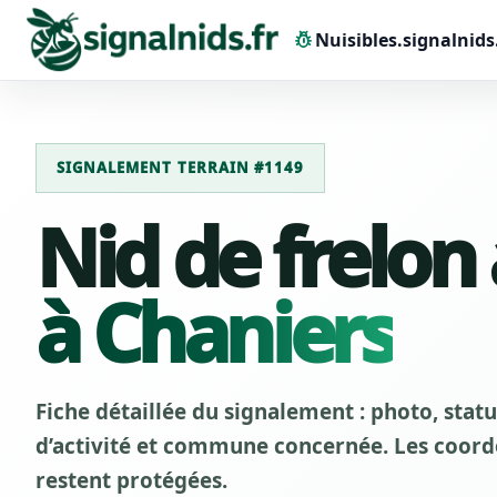
pest_control
Nuisibles.signalnids
SIGNALEMENT TERRAIN #1149
Nid de frelon
à Chaniers
Fiche détaillée du signalement : photo, stat
d’activité et commune concernée. Les coordo
restent protégées.