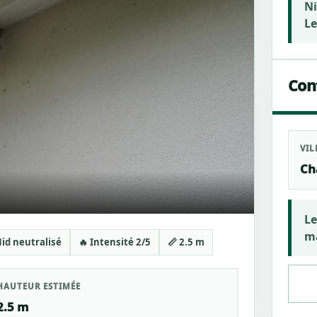
Ni
Le
Cont
VIL
Ch
Le
ma
id neutralisé
🔥 Intensité 2/5
📏 2.5 m
HAUTEUR ESTIMÉE
2.5 m