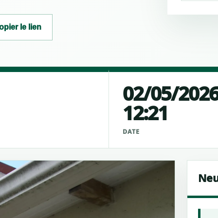
opier le lien
02/05/202
12:21
É
DATE
Neu