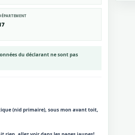
DÉPARTEMENT
17
rdonnées du déclarant ne sont pas
atique (nid primaire), sous mon avant toit,
it rien, allez voir dans les pages jaunes!