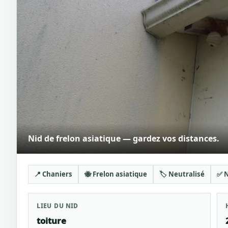
Nid de frelon asiatique — gardez vos distances.
📍 Chaniers
🐝 Frelon asiatique
🏷️ Neutralisé
✅ N
LIEU DU NID
toiture