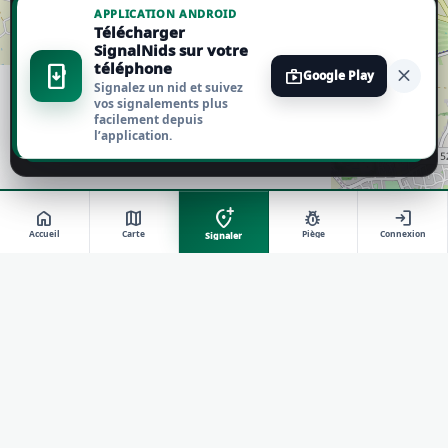
personnaliser vos choix.
En savoir plus
APPLICATION ANDROID
Télécharger
Tout accepter
SignalNids sur votre
téléphone
install_mobile
close
shop
Google Play
Signalez un nid et suivez
Tout refuser
vos signalements plus
facilement depuis
l’application.
Personnaliser
add_location_alt
home
map
pest_control
login
Accueil
Carte
Piège
Connexion
Signaler