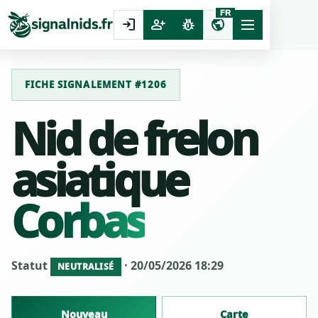
FR
login
person_add
pest_control
public
FICHE SIGNALEMENT #1206
Nid de frelon
asiatique
Corbas
Statut
· 20/05/2026 18:29
NEUTRALISÉ
Nouveau
Carte