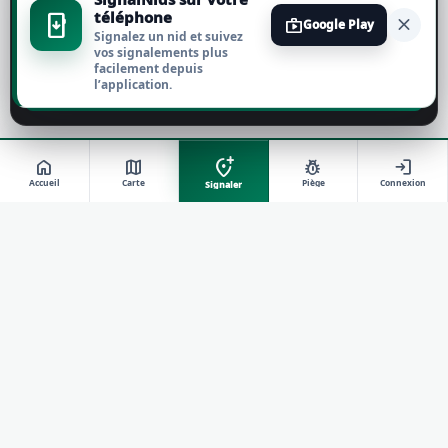
téléphone
install_mobile
close
shop
Google Play
Signalez un nid et suivez
Tout refuser
vos signalements plus
facilement depuis
l’application.
Personnaliser
add_location_alt
home
map
pest_control
login
Accueil
Carte
Piège
Connexion
Signaler