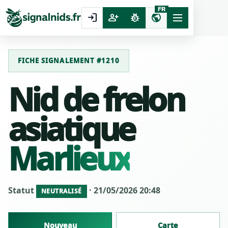
FR
login
person_add
pest_control
public
FICHE SIGNALEMENT #1210
Nid de frelon
asiatique
Marlieux
Statut
· 21/05/2026 20:48
NEUTRALISÉ
Nouveau
Carte