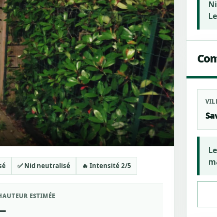
Ni
Le
Cont
VIL
Sa
Le
ma
sé
✅ Nid neutralisé
🔥 Intensité 2/5
HAUTEUR ESTIMÉE
—