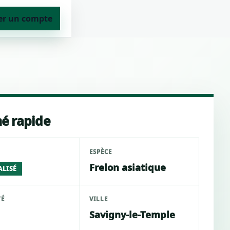
er un compte
é rapide
ESPÈCE
Frelon asiatique
ALISÉ
TÉ
VILLE
Savigny-le-Temple