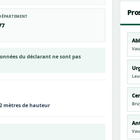
Pro
DÉPARTEMENT
77
Abl
Vaux
rdonnées du déclarant ne sont pas
Urg
Leu
Ce
Bru
.2 mètres de hauteur
Ant
Vau