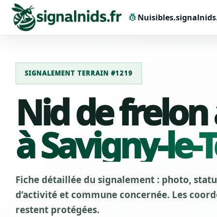
pest_control
Nuisibles.signalnids
SIGNALEMENT TERRAIN #1219
Nid de frelon
à Savigny-le-
Fiche détaillée du signalement : photo, stat
d’activité et commune concernée. Les coordo
restent protégées.