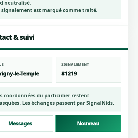
d neutralisé.
 signalement est marqué comme traité.
act & suivi
LE
SIGNALEMENT
vigny-le-Temple
#1219
s coordonnées du particulier restent
squées. Les échanges passent par SignalNids.
Messages
Nouveau