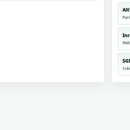
Alt
Pari
Inr
PAR
SGF
Cré