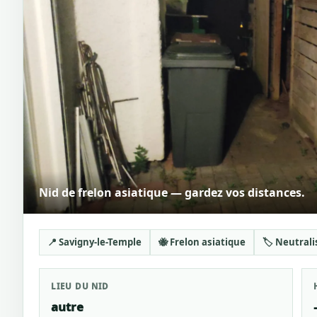
Nid de frelon asiatique — gardez vos distances.
📍 Savigny-le-Temple
🐝 Frelon asiatique
🏷️ Neutrali
LIEU DU NID
autre