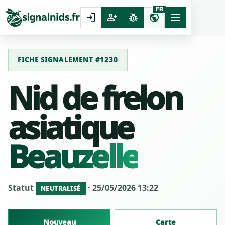
FR
login
person_add
pest_control
public
FICHE SIGNALEMENT #1230
Nid de frelon
asiatique
Beauzelle
Statut
· 25/05/2026 13:22
NEUTRALISÉ
Nouveau
Carte