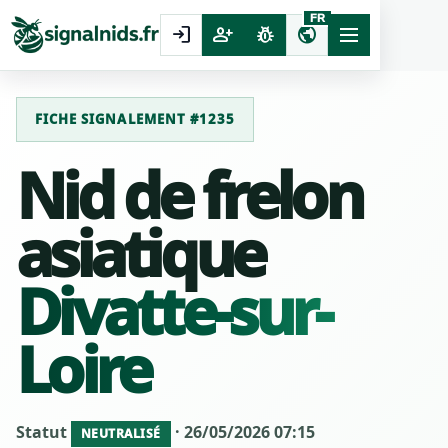
FR
login
person_add
pest_control
public
FICHE SIGNALEMENT #1235
Nid de frelon
asiatique
Divatte-sur-
Loire
Statut
· 26/05/2026 07:15
NEUTRALISÉ