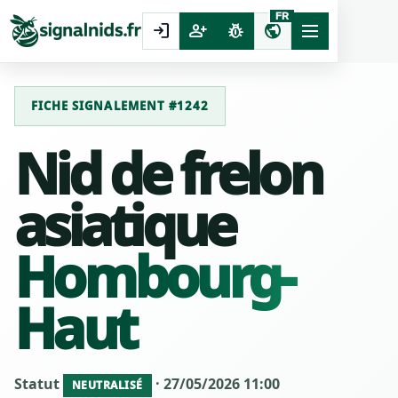
FR
login
person_add
pest_control
public
FICHE SIGNALEMENT #1242
Nid de frelon
asiatique
Hombourg-
Haut
Statut
· 27/05/2026 11:00
NEUTRALISÉ