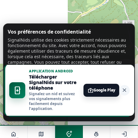
Vos préférences de confidentialité
SignalNids utilise des cookies strictement nécessaires au
fonctionnement du site. Avec votre accord, nous pouvons
également utiliser des traceurs de mesure d’audience et,
lorsque cela est nécessaire, des traceurs liés aux
campagnes. Vous pouvez tout accepter, tout refuser ou
personnaliser vos choix.
En savoir plus
APPLICATION ANDROID
Télécharger
Tout accepter
SignalNids sur votre
téléphone
install_mobile
close
shop
Google Play
Signalez un nid et suivez
Tout refuser
vos signalements plus
facilement depuis
l’application.
Personnaliser
add_location_alt
home
map
pest_control
login